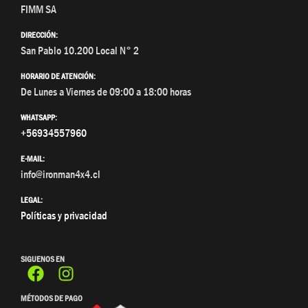
FIMM SA
DIRECCIÓN:
San Pablo 10.200 Local N° 2
HORARIO DE ATENCIÓN:
De Lunes a Viernes de 09:00 a 18:00 horas
WHATSAPP:
+56934557960
E-MAIL:
info@ironman4x4.cl
LEGAL:
Políticas y privacidad
SIGUENOS EN
MÉTODOS DE PAGO