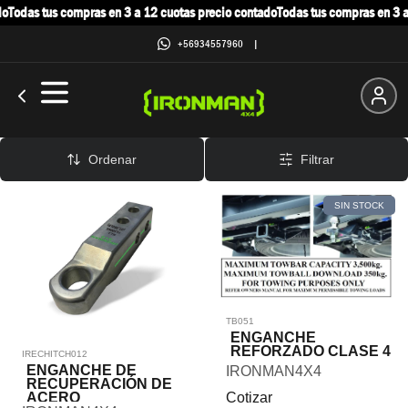
do
Todas tus compras en 3 a 12 cuotas precio contado
Todas tus compras en 3 a
+56934557960
|
Enganches
Ordenar
Filtrar
SIN STOCK
TB051
ENGANCHE
REFORZADO CLASE 4
IRECHITCH012
ENGANCHE DE
IRONMAN4X4
RECUPERACIÓN DE
Cotizar
ACERO