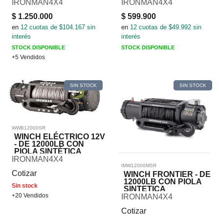
IRONMAN4X4
IRONMAN4X4
$
1.250.000
$
599.900
en
12
cuotas de $
104.167
sin
en
12
cuotas de $
49.992
sin
interés
interés
STOCK DISPONIBLE
STOCK DISPONIBLE
+5 Vendidos
SIN STOCK
SIN STOCK
WWB12000SR
WINCH ELÉCTRICO 12V
- DE 12000LB CON
PIOLA SINTÉTICA
IRONMAN4X4
IMW12000MSR
Cotizar
WINCH FRONTIER - DE
12000LB CON PIOLA
Sin stock
SINTETICA
+20 Vendidos
IRONMAN4X4
Cotizar