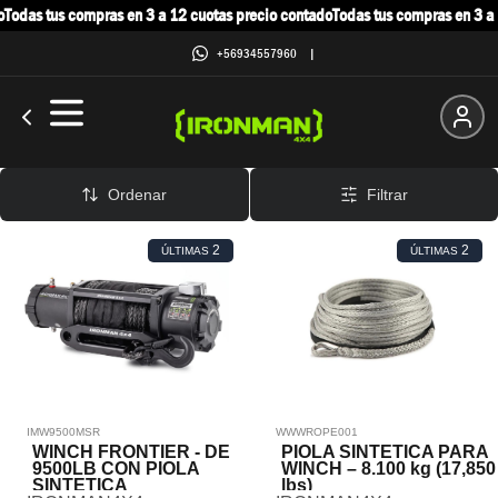
o
Todas tus compras en 3 a 12 cuotas precio contado
Todas tus compras en 3 a 
+56934557960
|
Piola Sintética
Ordenar
Filtrar
2
2
ÚLTIMAS
ÚLTIMAS
IMW9500MSR
WWWROPE001
WINCH FRONTIER - DE
PIOLA SINTETICA PARA
9500LB CON PIOLA
WINCH – 8.100 kg (17,850
SINTETICA
lbs)