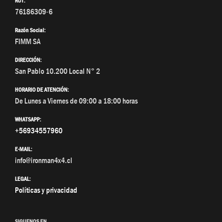
RUT:
76186309-6
Razón Social:
FIMM SA
DIRECCIÓN:
San Pablo 10.200 Local N° 2
HORARIO DE ATENCIÓN:
De Lunes a Viernes de 09:00 a 18:00 horas
WHATSAPP:
+56934557960
E-MAIL:
info@ironman4x4.cl
LEGAL:
Políticas y privacidad
SIGUENOS EN