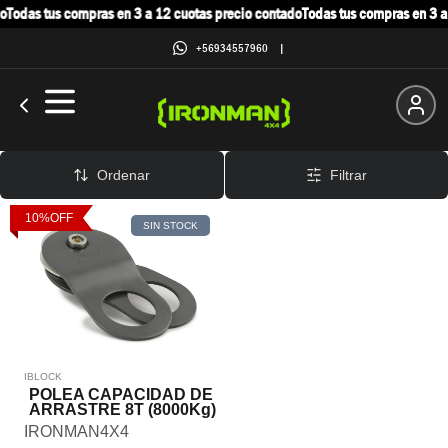
o
Todas tus compras en 3 a 12 cuotas precio contado
Todas tus compras en 3 a
+56934557960
|
Poleas
Ordenar
Filtrar
10
%
OFF
SIN STOCK
IBLOCK
POLEA CAPACIDAD DE
ARRASTRE 8T (8000Kg)
IRONMAN4X4