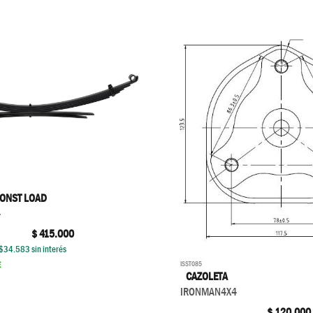
CONST LOAD
4
$
415.000
$
34.583
sin interés
ISST085
E
CAZOLETA
IRONMAN4X4
$
120.000