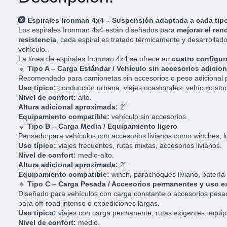
🛞
Espirales Ironman 4x4 – Suspensión adaptada a cada tipo
Los espirales Ironman 4x4 están diseñados para
mejorar el rend
resistencia
, cada espiral es tratado térmicamente y desarrollad
vehículo.
La línea de espirales Ironman 4x4 se ofrece en
cuatro configu
🔹
Tipo A – Carga Estándar / Vehículo sin accesorios adicio
Recomendado para camionetas sin accesorios o peso adicional pe
Uso típico:
conducción urbana, viajes ocasionales, vehículo sto
Nivel de confort:
alto.
Altura adicional aproximada:
2”
Equipamiento compatible:
vehículo sin accesorios.
🔹
Tipo B – Carga Media / Equipamiento ligero
Pensado para vehículos con accesorios livianos como winches, lu
Uso típico:
viajes frecuentes, rutas mixtas, accesorios livianos.
Nivel de confort:
medio-alto.
Altura adicional aproximada:
2”
Equipamiento compatible:
winch, parachoques liviano, batería a
🔹
Tipo C – Carga Pesada / Accesorios permanentes y uso e
Diseñado para vehículos con carga constante o accesorios pesad
para off-road intenso o expediciones largas.
Uso típico:
viajes con carga permanente, rutas exigentes, equi
Nivel de confort:
medio.