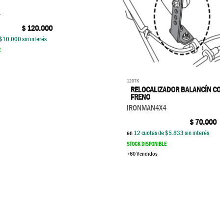
4
$
120.000
$
10.000
sin interés
E
1207K
RELOCALIZADOR BALANCÍN C
FRENO
IRONMAN4X4
$
70.000
en
12
cuotas de $
5.833
sin interés
STOCK DISPONIBLE
+60 Vendidos