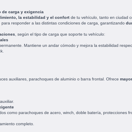
 de carga y exigencia
imiento, la estabilidad y el confort
de tu vehículo, tanto en ciudad 
o para responder a las distintas condiciones de carga, garantizando
dur
raciones
, según el tipo de carga que soporte tu vehículo:
nales
rmanente. Mantiene un andar cómodo y mejora la estabilidad respecto
ck.
ces auxiliares, parachoques de aluminio o barra frontal. Ofrece
mayor
uxiliar.
xigente
os como parachoques de acero, winch, doble batería, protecciones fro
pamiento completo.