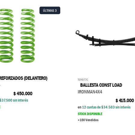
ÚLTIMAS
3
REFORZADOS (DELANTERO)
TOY077C
4
BALLESTA CONST LOAD
IRONMAN4X4
$
450.000
$
415.000
$
37.500
sin interés
E
en
12
cuotas de $
34.583
sin interés
STOCK DISPONIBLE
+180 Vendidos