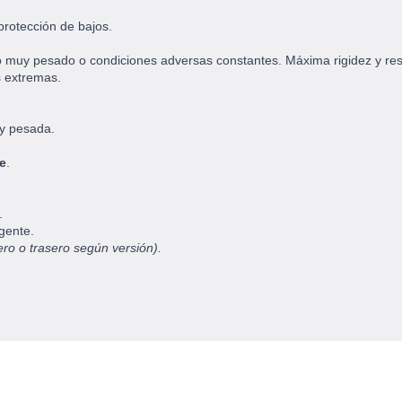
rotección de bajos.
o muy pesado o condiciones adversas constantes. Máxima rigidez y res
s extremas.
 y pesada.
e
.
.
gente.
ero o trasero según versión).