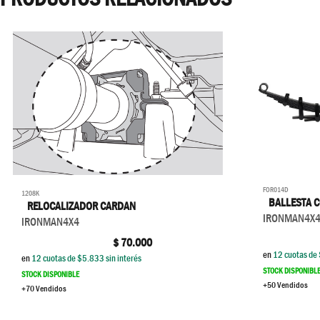
FOR014D
1208K
BALLESTA 
RELOCALIZADOR CARDAN
IRONMAN4X
IRONMAN4X4
$
70.000
en
12
cuotas de 
en
12
cuotas de $
5.833
sin interés
STOCK DISPONIBL
STOCK DISPONIBLE
+50 Vendidos
+70 Vendidos