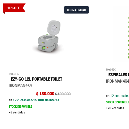
10
%
OFF
ÚLTIMA UNIDAD
TOY055C
ESPIRALES 
ITOILET12
EZY-GO 12L PORTABLE TOILET
IRONMAN4X
IRONMAN4X4
$
180.000
$
199.900
en
12
cuotas de 
en
12
cuotas de $
15.000
sin interés
STOCK DISPONIBL
STOCK DISPONIBLE
+70 Vendidos
+5 Vendidos