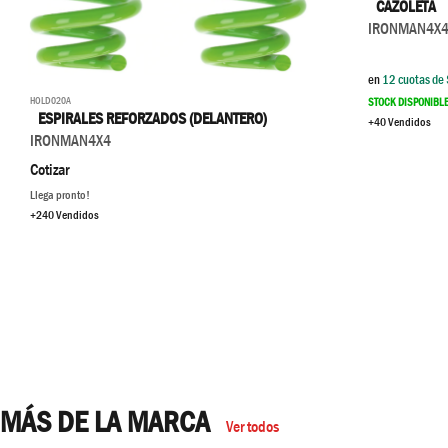
CAZOLETA
IRONMAN4X
en
12
cuotas de 
HOLD020A
STOCK DISPONIBL
ESPIRALES REFORZADOS (DELANTERO)
+40 Vendidos
IRONMAN4X4
Cotizar
Llega pronto!
+240 Vendidos
MÁS DE LA MARCA
Ver todos