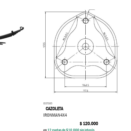
ISST085
CAZOLETA
IRONMAN4X4
$
120.000
en
12
cuotas de $
10.000
sin interés