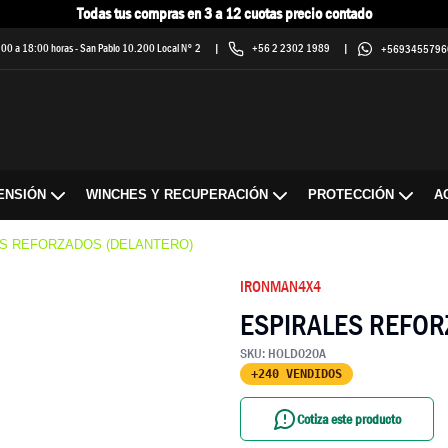
Todas tus compras en 3 a 12 cuotas precio contado
9:00 a 18:00 horas
-
San Pablo 10.200 Local N° 2
|
+56 2 2302 1989
|
+5693455796
ENSIÓN
WINCHES Y RECUPERACIÓN
PROTECCIÓN
A
S REFORZADOS (DELANTERO)
IRONMAN4X4
ESPIRALES REFOR
SKU:
HOLD020A
+240 VENDIDOS
Cotiza este producto