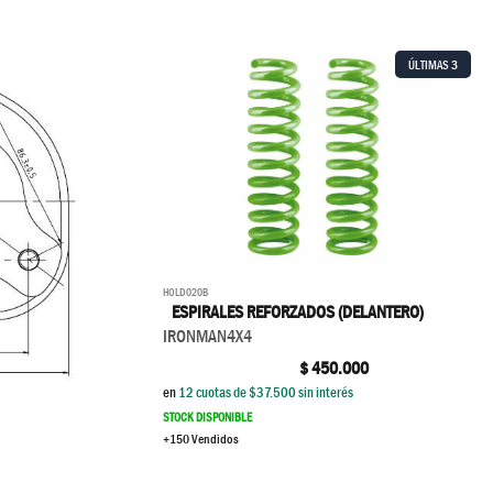
ÚLTIMAS
3
HOLD020B
ESPIRALES REFORZADOS (DELANTERO)
IRONMAN4X4
$
450.000
en
12
cuotas de $
37.500
sin interés
STOCK DISPONIBLE
+150 Vendidos