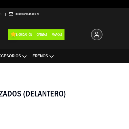
info@ironman4x4.cl
0
|
LIQUIDACIÓN
OFERTAS
MARCAS
CCESORIOS
FRENOS
ZADOS (DELANTERO)