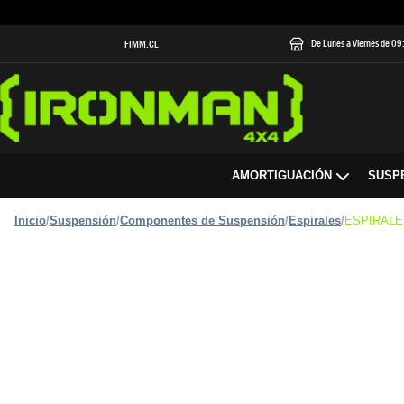
De Lunes a Viernes de 0
FIMM.CL
AMORTIGUACIÓN
SUSP
Inicio
/
Suspensión
/
Componentes de Suspensión
/
Espirales
/
ESPIRALE