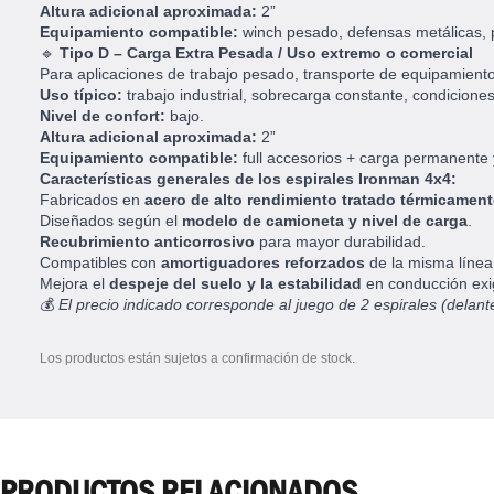
Altura adicional aproximada:
2”
Equipamiento compatible:
winch pesado, defensas metálicas, p
🔹
Tipo D – Carga Extra Pesada / Uso extremo o comercial
Para aplicaciones de trabajo pesado, transporte de equipamient
Uso típico:
trabajo industrial, sobrecarga constante, condicione
Nivel de confort:
bajo.
Altura adicional aproximada:
2”
Equipamiento compatible:
full accesorios + carga permanente
Características generales de los espirales Ironman 4x4:
Fabricados en
acero de alto rendimiento tratado térmicament
Diseñados según el
modelo de camioneta y nivel de carga
.
Recubrimiento anticorrosivo
para mayor durabilidad.
Compatibles con
amortiguadores reforzados
de la misma línea
Mejora el
despeje del suelo y la estabilidad
en conducción exi
💰
El precio indicado corresponde al juego de 2 espirales (delant
Los productos están sujetos a confirmación de stock.
PRODUCTOS RELACIONADOS