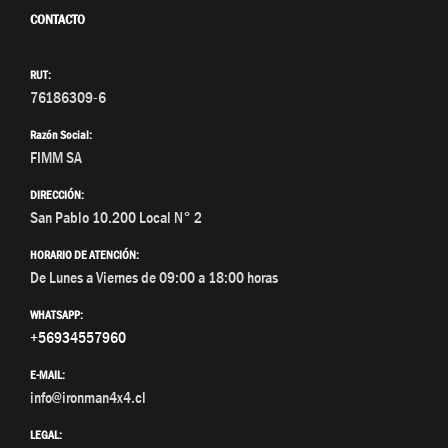
CONTACTO
RUT:
76186309-6
Razón Social:
FIMM SA
DIRECCIÓN:
San Pablo 10.200 Local N° 2
HORARIO DE ATENCIÓN:
De Lunes a Viernes de 09:00 a 18:00 horas
WHATSAPP:
+56934557960
E-MAIL:
info@ironman4x4.cl
LEGAL: