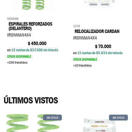
NISS040B
ESPIRALES REFORZADOS
1217K
(DELANTERO)
RELOCALIZADOR CARDAN
IRONMAN4X4
IRONMAN4X4
$
450.000
$
70.000
en
12
cuotas de $
37.500
sin interés
en
12
cuotas de $
5.833
sin interés
STOCK DISPONIBLE
STOCK DISPONIBLE
+230 Vendidos
+10 Vendidos
ÚLTIMOS VISTOS
SIN STOCK
SIN STOCK