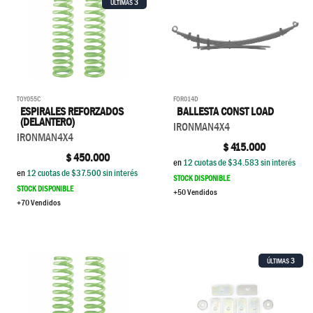
3
ÚLTIMAS
FOR014D
TOY055C
BALLESTA CONST LOAD
ESPIRALES REFORZADOS
(DELANTERO)
IRONMAN4X4
IRONMAN4X4
$
415.000
$
450.000
en
12
cuotas de $
34.583
sin interés
en
12
cuotas de $
37.500
sin interés
STOCK DISPONIBLE
STOCK DISPONIBLE
+50 Vendidos
+70 Vendidos
3
ÚLTIMAS