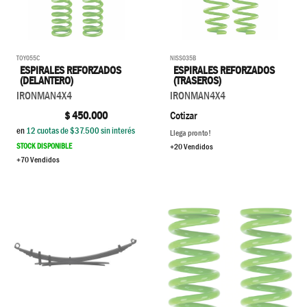
TOY055C
NISS035B
ESPIRALES REFORZADOS
ESPIRALES REFORZADOS
(DELANTERO)
(TRASEROS)
IRONMAN4X4
IRONMAN4X4
$
450.000
Cotizar
en
12
cuotas de $
37.500
sin interés
Llega pronto!
STOCK DISPONIBLE
+20 Vendidos
+70 Vendidos