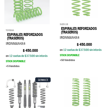
SUZ011B
ESPIRALES REFORZADOS
TOY084A
(TRASEROS)
ESPIRALES REFORZADOS
IRONMAN4X4
(TRASEROS)
IRONMAN4X4
$
450.000
en
12
cuotas de $
37.500
sin interés
$
450.000
STOCK DISPONIBLE
en
12
cuotas de $
37.500
sin interés
+50 Vendidos
STOCK DISPONIBLE
+5 Vendidos
3
ÚLTIMAS