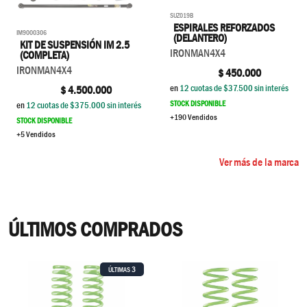
SUZ019B
ESPIRALES REFORZADOS
IM9000306
(DELANTERO)
KIT DE SUSPENSIÓN IM 2.5
IRONMAN4X4
(COMPLETA)
IRONMAN4X4
$
450.000
en
12
cuotas de $
37.500
sin interés
$
4.500.000
STOCK DISPONIBLE
en
12
cuotas de $
375.000
sin interés
+190 Vendidos
STOCK DISPONIBLE
+5 Vendidos
Ver más de la marca
ÚLTIMOS COMPRADOS
3
ÚLTIMAS