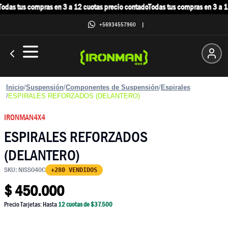
odas tus compras en 3 a 12 cuotas precio contado
Todas tus compras en 3 a 12
+56934557960
|
Inicio
/
Suspensión
/
Componentes de Suspensión
/
Espirales
/
ESPIRALES REFORZADOS (DELANTERO)
IRONMAN4X4
ESPIRALES REFORZADOS
(DELANTERO)
SKU:
NISS040C
+280 VENDIDOS
$
450.000
Precio Tarjetas: Hasta
12
cuotas de $
37.500