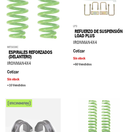
LP3
REFUERZO DE SUSPENSIÓN
LOAD PLUS
IRONMAN4X4
MITS038C
Cotizar
ESPIRALES REFORZADOS
(DELANTERO)
Sin stock
IRONMAN4X4
+60 Vendidos
Cotizar
Sin stock
+10 Vendidos