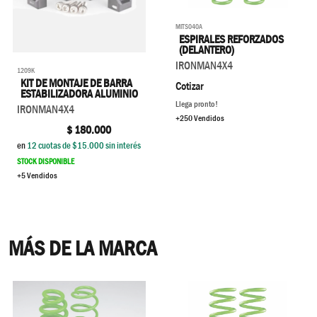
MITS040A
ESPIRALES REFORZADOS
(DELANTERO)
IRONMAN4X4
1209K
KIT DE MONTAJE DE BARRA
Cotizar
ESTABILIZADORA ALUMINIO
Llega pronto!
IRONMAN4X4
+250 Vendidos
$
180.000
en
12
cuotas de $
15.000
sin interés
STOCK DISPONIBLE
+5 Vendidos
MÁS DE LA MARCA