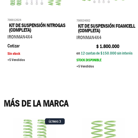
700012024
700024002
KIT DE SUSPENSIÓN NITROGAS
KIT DE SUSPENSIÓN FOAMCELL
(COMPLETA)
(COMPLETA)
IRONMAN4X4
IRONMAN4X4
Cotizar
$
1.800.000
en
12
cuotas de $
150.000
sin interés
Sin stock
+5 Vendidos
STOCK DISPONIBLE
+5 Vendidos
MÁS DE LA MARCA
3
ÚLTIMAS