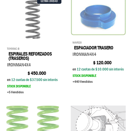
ÚLTIMA UNIDAD
NAVR20
ESPACIADOR TRASERO
TOY056C-B
ESPIRALES REFORZADOS
IRONMAN4X4
(TRASEROS)
$
120.000
IRONMAN4X4
en
12
cuotas de $
10.000
sin interés
$
450.000
STOCK DISPONIBLE
en
12
cuotas de $
37.500
sin interés
+440 Vendidos
STOCK DISPONIBLE
+5 Vendidos