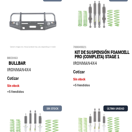
700045021
KIT DE SUSPENSIÓN FOAMCELL
PRO (COMPLETA) STAGE 1
BBCD063
IRONMAN4X4
BULLBAR
IRONMAN4X4
Cotizar
Cotizar
Sin stock
+5 Vendidos
Sin stock
+5 Vendidos
SIN STOCK
ÚLTIMA UNIDAD