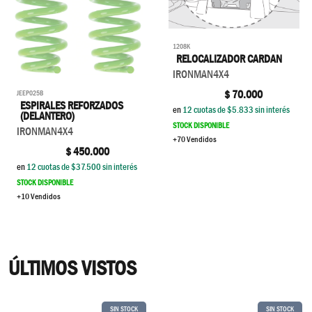
1208K
RELOCALIZADOR CARDAN
IRONMAN4X4
$
70.000
JEEP025B
ESPIRALES REFORZADOS
en
12
cuotas de $
5.833
sin interés
(DELANTERO)
STOCK DISPONIBLE
IRONMAN4X4
+70 Vendidos
$
450.000
en
12
cuotas de $
37.500
sin interés
STOCK DISPONIBLE
+10 Vendidos
ÚLTIMOS VISTOS
SIN STOCK
SIN STOCK