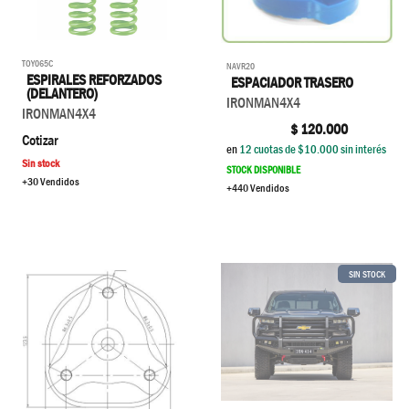
TOY065C
NAVR20
ESPIRALES REFORZADOS
ESPACIADOR TRASERO
(DELANTERO)
IRONMAN4X4
IRONMAN4X4
$
120.000
Cotizar
en
12
cuotas de $
10.000
sin interés
Sin stock
STOCK DISPONIBLE
+30 Vendidos
+440 Vendidos
SIN STOCK