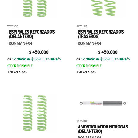
TOY055C
SUZ011B
ESPIRALES REFORZADOS
ESPIRALES REFORZADOS
(DELANTERO)
(TRASEROS)
IRONMAN4X4
IRONMAN4X4
$
450.000
$
450.000
en
12
cuotas de $
37.500
sin interés
en
12
cuotas de $
37.500
sin interés
STOCK DISPONIBLE
STOCK DISPONIBLE
+70 Vendidos
+50 Vendidos
12751GR
AMORTIGUADOR NITROGAS
(DELANTERO)