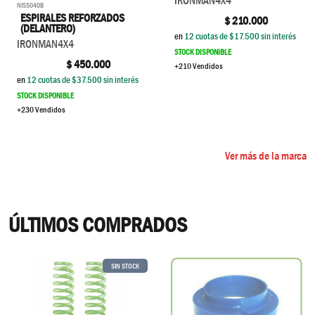
IRONMAN4X4
NISS040B
ESPIRALES REFORZADOS
$
210.000
(DELANTERO)
en
12
cuotas de $
17.500
sin interés
IRONMAN4X4
STOCK DISPONIBLE
$
450.000
+210 Vendidos
en
12
cuotas de $
37.500
sin interés
STOCK DISPONIBLE
+230 Vendidos
Ver más de la marca
ÚLTIMOS COMPRADOS
SIN STOCK