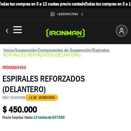
das tus compras en 3 a 12 cuotas precio contado
Todas tus compras en 3 a 12
+56934557960
|
Inicio
/
Suspensión
/
Componentes de Suspensión
/
Espirales
/
ESPIRALES REFORZADOS (DELANTERO)
IRONMAN4X4
ESPIRALES REFORZADOS
(DELANTERO)
SKU:
SUZ009B
+130 VENDIDOS
$
450.000
Precio Tarjetas: Hasta
12
cuotas de $
37.500