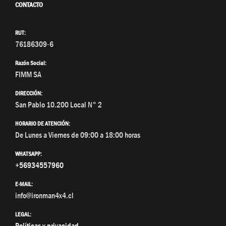
CONTACTO
RUT:
76186309-6
Razón Social:
FIMM SA
DIRECCIÓN:
San Pablo 10.200 Local N° 2
HORARIO DE ATENCIÓN:
De Lunes a Viernes de 09:00 a 18:00 horas
WHATSAPP:
+56934557960
E-MAIL:
info@ironman4x4.cl
LEGAL:
Políticas y privacidad