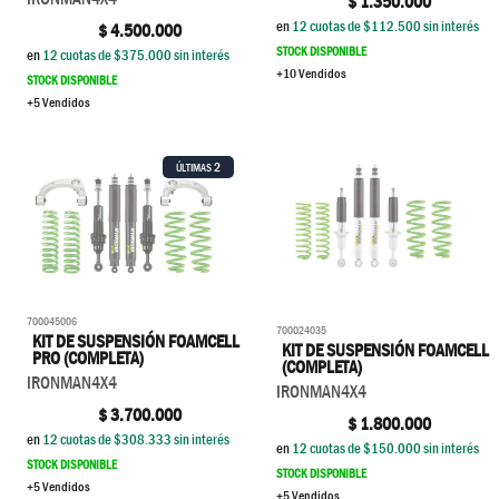
$
1.350.000
en
12
cuotas de $
112.500
sin interés
$
4.500.000
STOCK DISPONIBLE
en
12
cuotas de $
375.000
sin interés
+10 Vendidos
STOCK DISPONIBLE
+5 Vendidos
2
ÚLTIMAS
700045006
700024035
KIT DE SUSPENSIÓN FOAMCELL
KIT DE SUSPENSIÓN FOAMCELL
PRO (COMPLETA)
(COMPLETA)
IRONMAN4X4
IRONMAN4X4
$
3.700.000
$
1.800.000
en
12
cuotas de $
308.333
sin interés
en
12
cuotas de $
150.000
sin interés
STOCK DISPONIBLE
STOCK DISPONIBLE
+5 Vendidos
+5 Vendidos