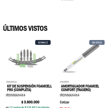
ÚLTIMOS VISTOS
2
ÚLTIMAS
SIN STOCK
700045016
24645FEC
KIT DE SUSPENSIÓN FOAMCELL
AMORTIGUADOR FOAMCEL
PRO (COMPLETA)
COMFORT (TRASERO)
IRONMAN4X4
IRONMAN4X4
$
3.800.000
Cotizar
en
12
cuotas de $
316.667
sin interés