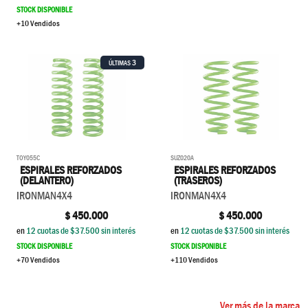
STOCK DISPONIBLE
+10 Vendidos
3
ÚLTIMAS
TOY055C
SUZ020A
ESPIRALES REFORZADOS
ESPIRALES REFORZADOS
(DELANTERO)
(TRASEROS)
IRONMAN4X4
IRONMAN4X4
$
450.000
$
450.000
en
12
cuotas de $
37.500
sin interés
en
12
cuotas de $
37.500
sin interés
STOCK DISPONIBLE
STOCK DISPONIBLE
+70 Vendidos
+110 Vendidos
Ver más de la marca