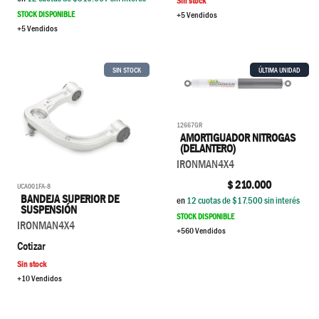
Sin stock
STOCK DISPONIBLE
+5 Vendidos
+5 Vendidos
SIN STOCK
ÚLTIMA UNIDAD
12667GR
AMORTIGUADOR NITROGAS
(DELANTERO)
IRONMAN4X4
$
210.000
UCA001FA-8
BANDEJA SUPERIOR DE
en
12
cuotas de $
17.500
sin interés
SUSPENSIÓN
STOCK DISPONIBLE
IRONMAN4X4
+560 Vendidos
Cotizar
Sin stock
+10 Vendidos