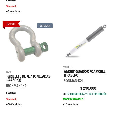
Sin stock
+5 Vendidos
17
%
OFF
SIN STOCK
24804LFE
AMORTIGUADOR FOAMCELL
IBOW
(TRASERO)
GRILLETE DE 4.7 TONELADAS
(4750Kg)
IRONMAN4X4
IRONMAN4X4
$
290.000
Cotizar
en
12
cuotas de $
24.167
sin interés
STOCK DISPONIBLE
Sin stock
+10 Vendidos
+60 Vendidos