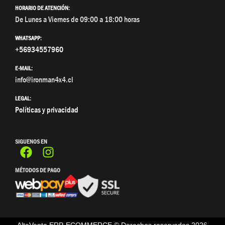
HORARIO DE ATENCIÓN:
De Lunes a Viernes de 09:00 a 18:00 horas
WHATSAPP:
+56934557960
E-MAIL:
info@ironman4x4.cl
LEGAL:
Políticas y privacidad
SIGUENOS EN
MÉTODOS DE PAGO
AltaVenta ERP-ECOMMERCE © Derechos reservados
2026