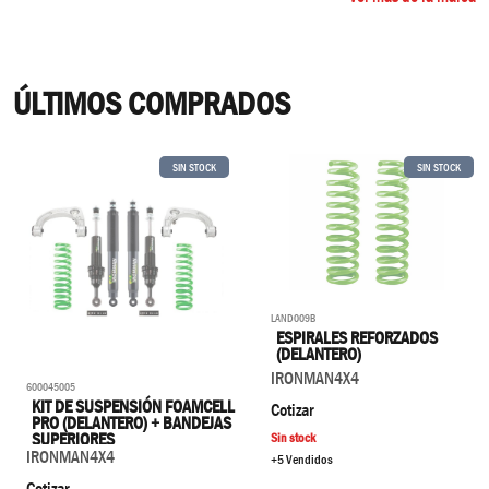
ÚLTIMOS COMPRADOS
SIN STOCK
SIN STOCK
LAND009B
ESPIRALES REFORZADOS
(DELANTERO)
IRONMAN4X4
600045005
KIT DE SUSPENSIÓN FOAMCELL
Cotizar
PRO (DELANTERO) + BANDEJAS
SUPERIORES
Sin stock
IRONMAN4X4
+5 Vendidos
Cotizar