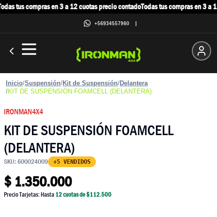
das tus compras en 3 a 12 cuotas precio contado
Todas tus compras en 3 a 12
+56934557960
|
Inicio
/
Suspensión
/
Kit de Suspensión
/
Delantera
/
KIT DE SUSPENSIÓN FOAMCELL (DELANTERA)
IRONMAN4X4
KIT DE SUSPENSIÓN FOAMCELL
(DELANTERA)
SKU:
600024009
+5 VENDIDOS
$
1.350.000
Precio Tarjetas: Hasta
12
cuotas de $
112.500