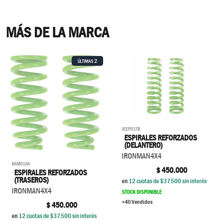
MÁS DE LA MARCA
2
ÚLTIMAS
JEEP017B
ESPIRALES REFORZADOS
(DELANTERO)
IRONMAN4X4
RAM016A
$
450.000
ESPIRALES REFORZADOS
(TRASEROS)
en
12
cuotas de $
37.500
sin interés
IRONMAN4X4
STOCK DISPONIBLE
+40 Vendidos
$
450.000
en
12
cuotas de $
37.500
sin interés