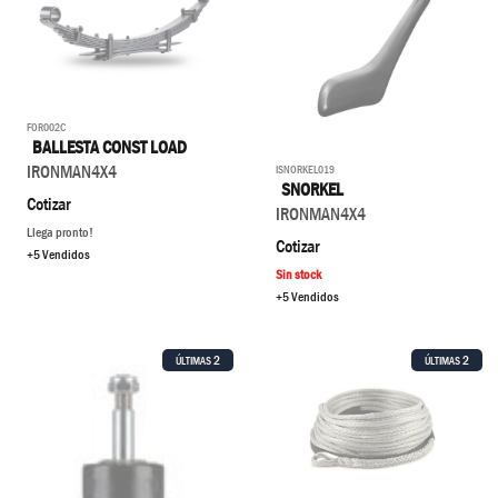
FOR002C
BALLESTA CONST LOAD
IRONMAN4X4
ISNORKEL019
SNORKEL
Cotizar
IRONMAN4X4
Llega pronto!
Cotizar
+5 Vendidos
Sin stock
+5 Vendidos
2
2
ÚLTIMAS
ÚLTIMAS