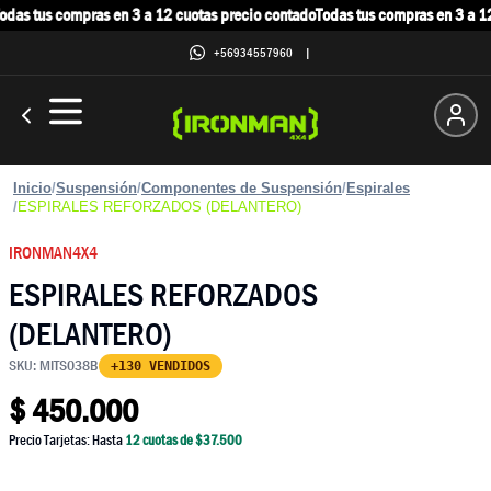
das tus compras en 3 a 12 cuotas precio contado
Todas tus compras en 3 a 12 
+56934557960
|
Inicio
/
Suspensión
/
Componentes de Suspensión
/
Espirales
/
ESPIRALES REFORZADOS (DELANTERO)
IRONMAN4X4
ESPIRALES REFORZADOS
(DELANTERO)
SKU:
MITS038B
+130 VENDIDOS
$
450.000
Precio Tarjetas: Hasta
12
cuotas de $
37.500