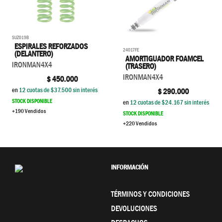
SUZ019B
ESPIRALES REFORZADOS
24017FE
(DELANTERO)
AMORTIGUADOR FOAMCEL
IRONMAN4X4
(TRASERO)
IRONMAN4X4
$
450.000
en
12
cuotas de $
37.500
sin interés
$
290.000
STOCK DISPONIBLE
en
12
cuotas de $
24.167
sin interés
+190 Vendidos
STOCK DISPONIBLE
+220 Vendidos
INFORMACIÓN
TÉRMINOS Y CONDICIONES
DEVOLUCIONES