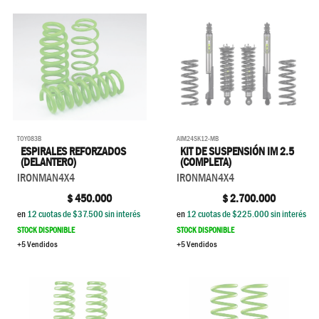
TOY083B
AIM24SK12-MB
ESPIRALES REFORZADOS
KIT DE SUSPENSIÓN IM 2.5
(DELANTERO)
(COMPLETA)
IRONMAN4X4
IRONMAN4X4
$
450.000
$
2.700.000
en
12
cuotas de $
37.500
sin interés
en
12
cuotas de $
225.000
sin interés
STOCK DISPONIBLE
STOCK DISPONIBLE
+5 Vendidos
+5 Vendidos