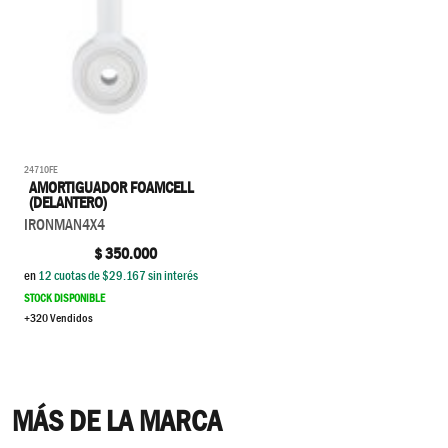
24710FE
AMORTIGUADOR FOAMCELL
(DELANTERO)
IRONMAN4X4
$
350.000
en
12
cuotas de $
29.167
sin interés
STOCK DISPONIBLE
+320 Vendidos
MÁS DE LA MARCA