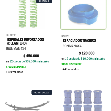
3
ÚLTIMAS
HOLD020B
NAVR20
ESPIRALES REFORZADOS
ESPACIADOR TRASERO
(DELANTERO)
IRONMAN4X4
IRONMAN4X4
$
120.000
$
450.000
en
12
cuotas de $
10.000
sin interés
en
12
cuotas de $
37.500
sin interés
STOCK DISPONIBLE
STOCK DISPONIBLE
+440 Vendidos
+150 Vendidos
ÚLTIMA UNIDAD