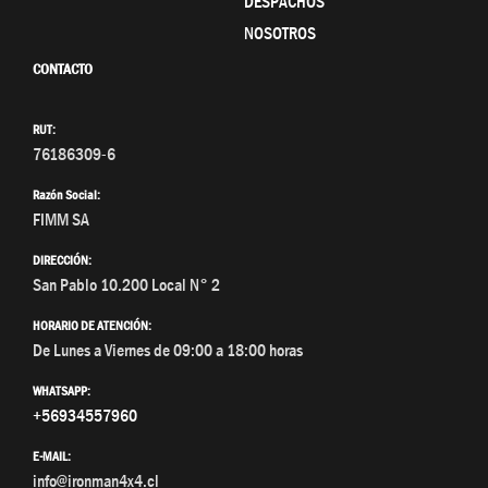
DESPACHOS
NOSOTROS
CONTACTO
RUT:
76186309-6
Razón Social:
FIMM SA
DIRECCIÓN:
San Pablo 10.200 Local N° 2
HORARIO DE ATENCIÓN:
De Lunes a Viernes de 09:00 a 18:00 horas
WHATSAPP:
+56934557960
E-MAIL:
info@ironman4x4.cl