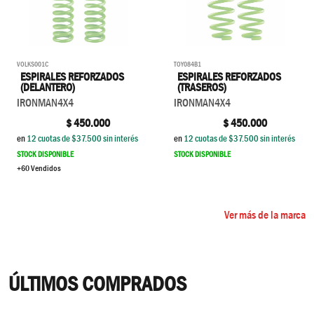
TOY084B1
VOLKS001C
ESPIRALES REFORZADOS
ESPIRALES REFORZADOS
(TRASEROS)
(DELANTERO)
IRONMAN4X4
IRONMAN4X4
$
450.000
$
450.000
en
12
cuotas de $
37.500
sin interés
en
12
cuotas de $
37.500
sin interés
STOCK DISPONIBLE
STOCK DISPONIBLE
+60 Vendidos
Ver más de la marca
ÚLTIMOS COMPRADOS