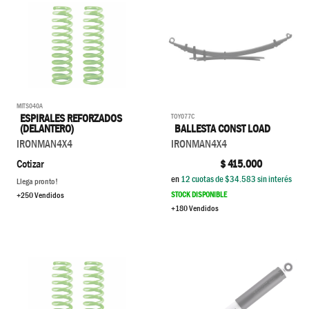
MITS040A
TOY077C
ESPIRALES REFORZADOS
BALLESTA CONST LOAD
(DELANTERO)
IRONMAN4X4
IRONMAN4X4
$
415.000
Cotizar
en
12
cuotas de $
34.583
sin interés
Llega pronto!
STOCK DISPONIBLE
+250 Vendidos
+180 Vendidos