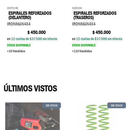
JEEP014B
SUZ020A
ESPIRALES REFORZADOS
ESPIRALES REFORZADOS
(DELANTERO)
(TRASEROS)
IRONMAN4X4
IRONMAN4X4
$
450.000
$
450.000
en
12
cuotas de $
37.500
sin interés
en
12
cuotas de $
37.500
sin interés
STOCK DISPONIBLE
STOCK DISPONIBLE
+10 Vendidos
+110 Vendidos
ÚLTIMOS VISTOS
SIN STOCK
SIN STOCK