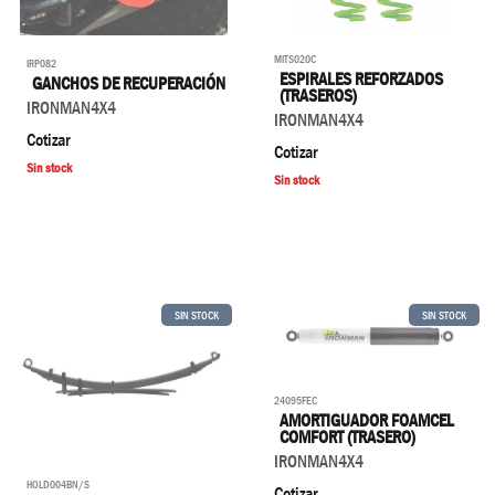
MITS020C
IRP082
ESPIRALES REFORZADOS
GANCHOS DE RECUPERACIÓN
(TRASEROS)
IRONMAN4X4
IRONMAN4X4
Cotizar
Cotizar
Sin stock
Sin stock
SIN STOCK
SIN STOCK
24095FEC
AMORTIGUADOR FOAMCEL
COMFORT (TRASERO)
IRONMAN4X4
HOLD004BN/S
Cotizar