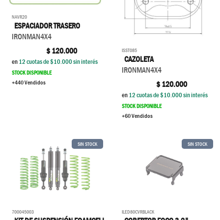
NAVR20
ESPACIADOR TRASERO
IRONMAN4X4
$
120.000
ISST085
CAZOLETA
en
12
cuotas de $
10.000
sin interés
IRONMAN4X4
STOCK DISPONIBLE
+440 Vendidos
$
120.000
en
12
cuotas de $
10.000
sin interés
STOCK DISPONIBLE
+60 Vendidos
SIN STOCK
SIN STOCK
ILED80CVRBLACK
700045003