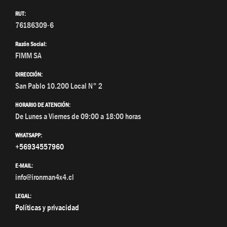
RUT:
76186309-6
Razón Social:
FIMM SA
DIRECCIÓN:
San Pablo 10.200 Local N° 2
HORARIO DE ATENCIÓN:
De Lunes a Viernes de 09:00 a 18:00 horas
WHATSAPP:
+56934557960
E-MAIL:
info@ironman4x4.cl
LEGAL:
Políticas y privacidad