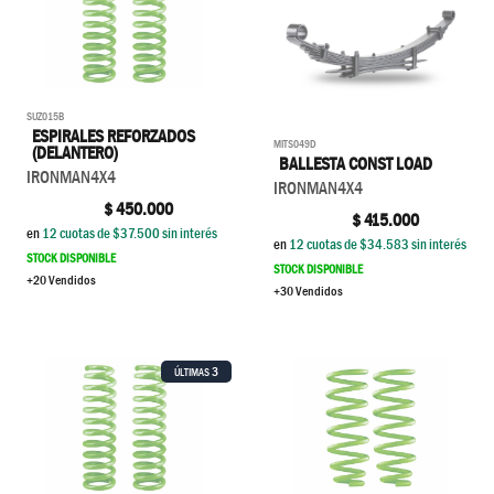
SUZ015B
ESPIRALES REFORZADOS
MITS049D
(DELANTERO)
BALLESTA CONST LOAD
IRONMAN4X4
IRONMAN4X4
$
450.000
$
415.000
en
12
cuotas de $
37.500
sin interés
en
12
cuotas de $
34.583
sin interés
STOCK DISPONIBLE
STOCK DISPONIBLE
+20 Vendidos
+30 Vendidos
3
ÚLTIMAS