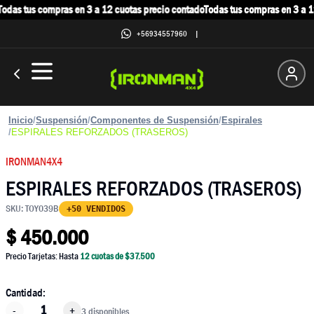
das tus compras en 3 a 12 cuotas precio contado
Todas tus compras en 3 a 12
+56934557960
|
Inicio
/
Suspensión
/
Componentes de Suspensión
/
Espirales
/
ESPIRALES REFORZADOS (TRASEROS)
IRONMAN4X4
ESPIRALES REFORZADOS (TRASEROS)
SKU:
TOY039B
+50 VENDIDOS
$
450.000
Precio Tarjetas: Hasta
12
cuotas de $
37.500
Cantidad:
-
+
3 disponibles