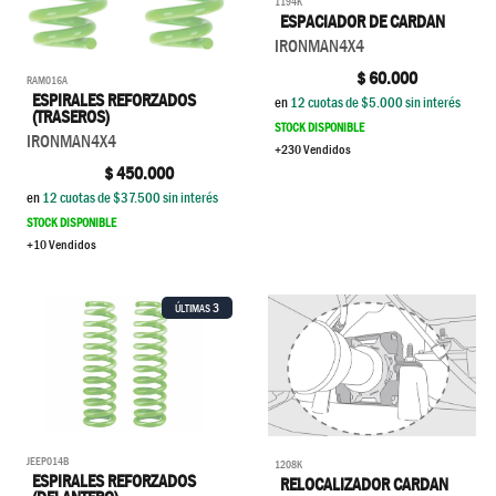
1194K
ESPACIADOR DE CARDAN
IRONMAN4X4
$
60.000
RAM016A
ESPIRALES REFORZADOS
en
12
cuotas de $
5.000
sin interés
(TRASEROS)
STOCK DISPONIBLE
IRONMAN4X4
+230 Vendidos
$
450.000
en
12
cuotas de $
37.500
sin interés
STOCK DISPONIBLE
+10 Vendidos
3
ÚLTIMAS
JEEP014B
1208K
ESPIRALES REFORZADOS
RELOCALIZADOR CARDAN