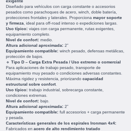
exigente
Diseñado para vehículos con carga constante o accesorios
pesados como parachoques de acero, winch, doble batería,
protecciones frontales y laterales. Proporciona
mayor soporte
y firmeza
, ideal para off-road intenso o expediciones largas.
Uso típico:
viajes con carga permanente, rutas exigentes,
equipamiento completo.
Nivel de confort:
medio.
Altura adicional aproximada:
2”
Equipamiento compatible:
winch pesado, defensas metálicas,
protección de bajos.
🔹
Tipo D – Carga Extra Pesada / Uso extremo o comercial
Para aplicaciones de trabajo pesado, transporte de
equipamiento muy pesado o condiciones adversas constantes.
Máxima rigidez y resistencia, priorizando
capacidad
estructural sobre confort
.
Uso típico:
trabajo industrial, sobrecarga constante,
condiciones extremas.
Nivel de confort:
bajo.
Altura adicional aproximada:
2”
Equipamiento compatible:
full accesorios + carga permanente
y pesada.
Características generales de los espirales Ironman 4x4:
Fabricados en
acero de alto rendimiento tratado