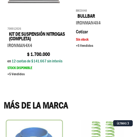
BBCD048
BULLBAR
IRONMAN4X4
700012026
Cotizar
KIT DE SUSPENSIÓN NITROGAS
(COMPLETA)
Sin stock
IRONMAN4X4
+5 Vendidos
$
1.700.000
en
12
cuotas de $
141.667
sin interés
STOCK DISPONIBLE
+5 Vendidos
MÁS DE LA MARCA
3
ÚLTIMAS