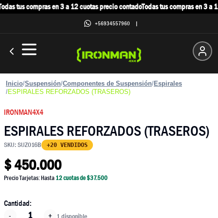
das tus compras en 3 a 12 cuotas precio contado
Todas tus compras en 3 a 12
+56934557960
|
Inicio
/
Suspensión
/
Componentes de Suspensión
/
Espirales
/
ESPIRALES REFORZADOS (TRASEROS)
IRONMAN4X4
ESPIRALES REFORZADOS (TRASEROS)
SKU:
SUZ016B
+20 VENDIDOS
$
450.000
Precio Tarjetas: Hasta
12
cuotas de $
37.500
Cantidad:
-
+
1 disponible