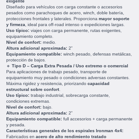
exigente
Diseñado para vehículos con carga constante o accesorios
pesados como parachoques de acero, winch, doble batería,
protecciones frontales y laterales. Proporciona
mayor soporte
y firmeza
, ideal para off-road intenso o expediciones largas.
Uso típico:
viajes con carga permanente, rutas exigentes,
equipamiento completo.
Nivel de confort:
medio.
Altura adicional aproximada:
2”
Equipamiento compatible:
winch pesado, defensas metálicas,
protección de bajos.
🔹
Tipo D – Carga Extra Pesada / Uso extremo o comercial
Para aplicaciones de trabajo pesado, transporte de
equipamiento muy pesado o condiciones adversas constantes.
Máxima rigidez y resistencia, priorizando
capacidad
estructural sobre confort
.
Uso típico:
trabajo industrial, sobrecarga constante,
condiciones extremas.
Nivel de confort:
bajo.
Altura adicional aproximada:
2”
Equipamiento compatible:
full accesorios + carga permanente
y pesada.
Características generales de los espirales Ironman 4x4:
Fabricados en
acero de alto rendimiento tratado