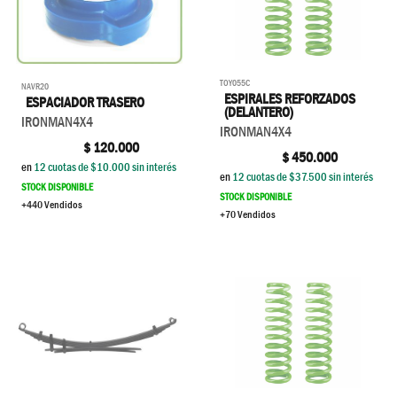
TOY055C
NAVR20
ESPIRALES REFORZADOS
ESPACIADOR TRASERO
(DELANTERO)
IRONMAN4X4
IRONMAN4X4
$
120.000
$
450.000
en
12
cuotas de $
10.000
sin interés
en
12
cuotas de $
37.500
sin interés
STOCK DISPONIBLE
STOCK DISPONIBLE
+440 Vendidos
+70 Vendidos