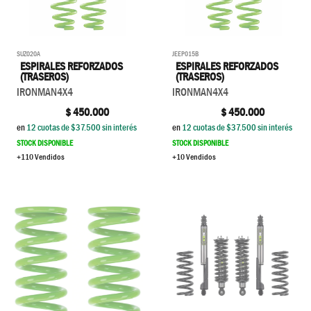
SUZ020A
JEEP015B
ESPIRALES REFORZADOS
ESPIRALES REFORZADOS
(TRASEROS)
(TRASEROS)
IRONMAN4X4
IRONMAN4X4
$
450.000
$
450.000
en
12
cuotas de $
37.500
sin interés
en
12
cuotas de $
37.500
sin interés
STOCK DISPONIBLE
STOCK DISPONIBLE
+110 Vendidos
+10 Vendidos