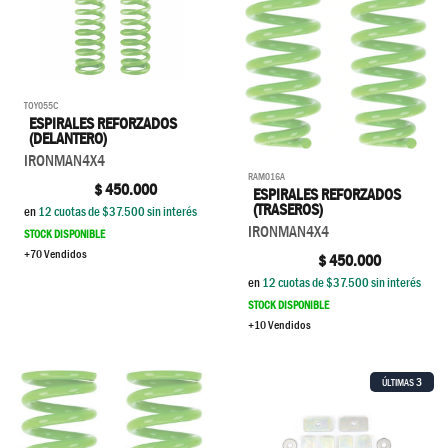
TOY055C
ESPIRALES REFORZADOS
(DELANTERO)
IRONMAN4X4
RAM016A
$
450.000
ESPIRALES REFORZADOS
(TRASEROS)
en
12
cuotas de $
37.500
sin interés
IRONMAN4X4
STOCK DISPONIBLE
+70 Vendidos
$
450.000
en
12
cuotas de $
37.500
sin interés
STOCK DISPONIBLE
+10 Vendidos
3
ÚLTIMAS