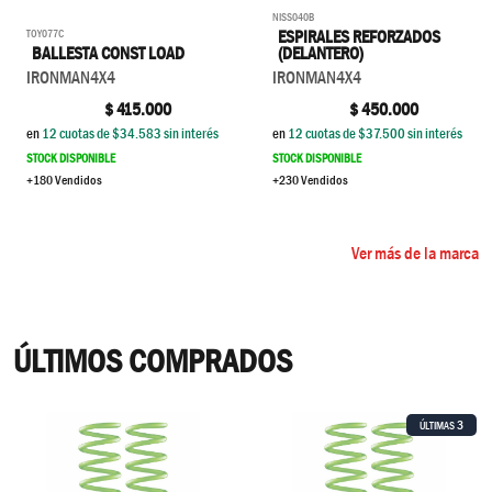
NISS040B
TOY077C
ESPIRALES REFORZADOS
BALLESTA CONST LOAD
(DELANTERO)
IRONMAN4X4
IRONMAN4X4
$
415.000
$
450.000
en
12
cuotas de $
34.583
sin interés
en
12
cuotas de $
37.500
sin interés
STOCK DISPONIBLE
STOCK DISPONIBLE
+180 Vendidos
+230 Vendidos
Ver más de la marca
ÚLTIMOS COMPRADOS
3
ÚLTIMAS