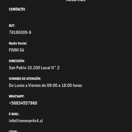
CONTACTO
RUT:
76186309-6
Razón Social:
FIMM SA
DIRECCIÓN:
San Pablo 10.200 Local N° 2
HORARIO DE ATENCIÓN:
De Lunes a Viernes de 09:00 a 18:00 horas
WHATSAPP:
+56934557960
E-MAIL:
info@ironman4x4.cl
LEGAL: