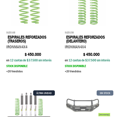
SUZ016B
SUZ015B
ESPIRALES REFORZADOS
ESPIRALES REFORZADOS
(TRASEROS)
(DELANTERO)
IRONMAN4X4
IRONMAN4X4
$
450.000
$
450.000
en
12
cuotas de $
37.500
sin interés
en
12
cuotas de $
37.500
sin interés
STOCK DISPONIBLE
STOCK DISPONIBLE
+20 Vendidos
+20 Vendidos
ÚLTIMA UNIDAD
SIN STOCK