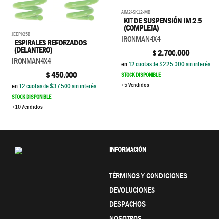
AIM24SK12-MB
KIT DE SUSPENSIÓN IM 2.5
(COMPLETA)
JEEP025B
IRONMAN4X4
ESPIRALES REFORZADOS
(DELANTERO)
$
2.700.000
IRONMAN4X4
en
12
cuotas de $
225.000
sin interés
$
450.000
STOCK DISPONIBLE
+5 Vendidos
en
12
cuotas de $
37.500
sin interés
STOCK DISPONIBLE
+10 Vendidos
INFORMACIÓN
TÉRMINOS Y CONDICIONES
DEVOLUCIONES
DESPACHOS
NOSOTROS