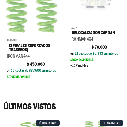
1217K
RELOCALIZADOR CARDAN
IRONMAN4X4
FOR003B
ESPIRALES REFORZADOS
$
70.000
(TRASEROS)
en
12
cuotas de $
5.833
sin interés
IRONMAN4X4
STOCK DISPONIBLE
$
450.000
+10 Vendidos
en
12
cuotas de $
37.500
sin interés
STOCK DISPONIBLE
ÚLTIMOS VISTOS
ÚLTIMA UNIDAD
ÚLTIMA UNIDAD