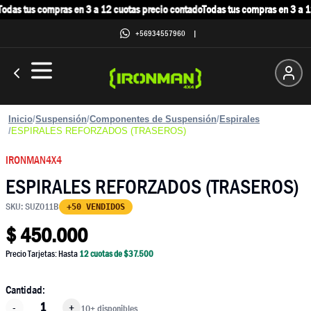
das tus compras en 3 a 12 cuotas precio contado
Todas tus compras en 3 a 12
+56934557960
|
Inicio
/
Suspensión
/
Componentes de Suspensión
/
Espirales
/
ESPIRALES REFORZADOS (TRASEROS)
IRONMAN4X4
ESPIRALES REFORZADOS (TRASEROS)
SKU:
SUZ011B
+50 VENDIDOS
$
450.000
Precio Tarjetas: Hasta
12
cuotas de $
37.500
Cantidad:
-
+
10+ disponibles