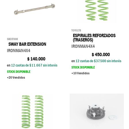
TOY017B
ESPIRALES REFORZADOS
SBEXT008
(TRASEROS)
SWAY BAR EXTENSION
IRONMAN4X4
IRONMAN4X4
$
450.000
$
140.000
en
12
cuotas de $
37.500
sin interés
en
12
cuotas de $
11.667
sin interés
STOCK DISPONIBLE
STOCK DISPONIBLE
+10 Vendidos
+20 Vendidos