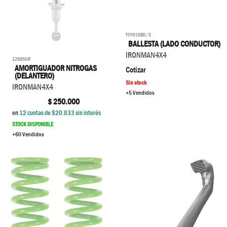
TOY010BD/S
BALLESTA (LADO CONDUCTOR)
IRONMAN4X4
12885GR
AMORTIGUADOR NITROGAS
Cotizar
(DELANTERO)
Sin stock
IRONMAN4X4
+5 Vendidos
$
250.000
en
12
cuotas de $
20.833
sin interés
STOCK DISPONIBLE
+60 Vendidos