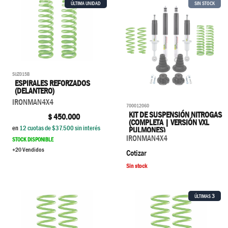
ÚLTIMA UNIDAD
SIN STOCK
SUZ015B
ESPIRALES REFORZADOS
(DELANTERO)
IRONMAN4X4
700012060
KIT DE SUSPENSIÓN NITROGAS
$
450.000
(COMPLETA | VERSIÓN VXL
en
12
cuotas de $
37.500
sin interés
PULMONES)
IRONMAN4X4
STOCK DISPONIBLE
+20 Vendidos
Cotizar
Sin stock
3
ÚLTIMAS