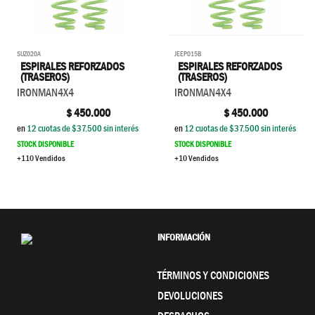
SUZ020A
JEEP015B
ESPIRALES REFORZADOS
ESPIRALES REFORZADOS
(TRASEROS)
(TRASEROS)
IRONMAN4X4
IRONMAN4X4
$
450.000
$
450.000
en
12
cuotas de $
37.500
sin interés
en
12
cuotas de $
37.500
sin interés
STOCK DISPONIBLE
STOCK DISPONIBLE
+110 Vendidos
+10 Vendidos
INFORMACIÓN
TÉRMINOS Y CONDICIONES
DEVOLUCIONES