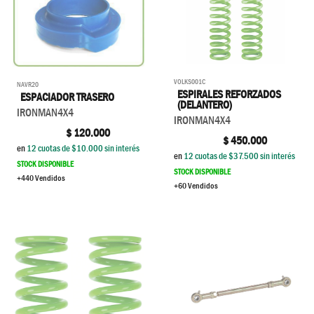
VOLKS001C
NAVR20
ESPIRALES REFORZADOS
ESPACIADOR TRASERO
(DELANTERO)
IRONMAN4X4
IRONMAN4X4
$
120.000
$
450.000
en
12
cuotas de $
10.000
sin interés
en
12
cuotas de $
37.500
sin interés
STOCK DISPONIBLE
STOCK DISPONIBLE
+440 Vendidos
+60 Vendidos