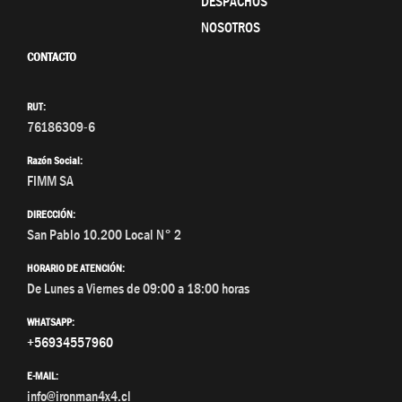
DESPACHOS
NOSOTROS
CONTACTO
RUT:
76186309-6
Razón Social:
FIMM SA
DIRECCIÓN:
San Pablo 10.200 Local N° 2
HORARIO DE ATENCIÓN:
De Lunes a Viernes de 09:00 a 18:00 horas
WHATSAPP:
+56934557960
E-MAIL:
info@ironman4x4.cl