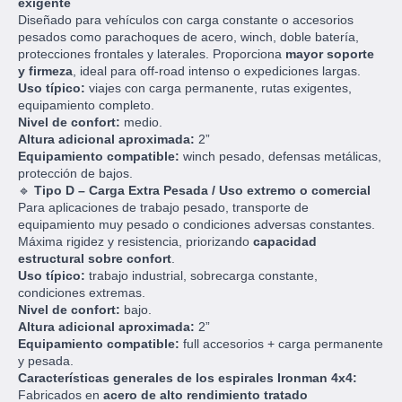
exigente
Diseñado para vehículos con carga constante o accesorios
pesados como parachoques de acero, winch, doble batería,
protecciones frontales y laterales. Proporciona
mayor soporte
y firmeza
, ideal para off-road intenso o expediciones largas.
Uso típico:
viajes con carga permanente, rutas exigentes,
equipamiento completo.
Nivel de confort:
medio.
Altura adicional aproximada:
2”
Equipamiento compatible:
winch pesado, defensas metálicas,
protección de bajos.
🔹
Tipo D – Carga Extra Pesada / Uso extremo o comercial
Para aplicaciones de trabajo pesado, transporte de
equipamiento muy pesado o condiciones adversas constantes.
Máxima rigidez y resistencia, priorizando
capacidad
estructural sobre confort
.
Uso típico:
trabajo industrial, sobrecarga constante,
condiciones extremas.
Nivel de confort:
bajo.
Altura adicional aproximada:
2”
Equipamiento compatible:
full accesorios + carga permanente
y pesada.
Características generales de los espirales Ironman 4x4:
Fabricados en
acero de alto rendimiento tratado