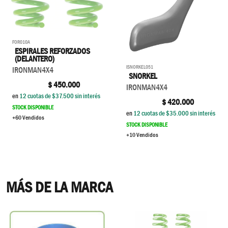
FOR010A
ESPIRALES REFORZADOS
(DELANTERO)
ISNORKEL051
IRONMAN4X4
SNORKEL
$
450.000
IRONMAN4X4
en
12
cuotas de $
37.500
sin interés
$
420.000
STOCK DISPONIBLE
en
12
cuotas de $
35.000
sin interés
+60 Vendidos
STOCK DISPONIBLE
+10 Vendidos
MÁS DE LA MARCA