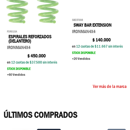
SBEXT008
SWAY BAR EXTENSION
IRONMAN4X4
FOR010A
ESPIRALES REFORZADOS
$
140.000
(DELANTERO)
en
12
cuotas de $
11.667
sin interés
IRONMAN4X4
STOCK DISPONIBLE
$
450.000
+20 Vendidos
en
12
cuotas de $
37.500
sin interés
STOCK DISPONIBLE
+60 Vendidos
Ver más de la marca
ÚLTIMOS COMPRADOS