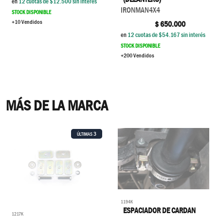
en
12
cuotas de $
12.500
sin interés
IRONMAN4X4
STOCK DISPONIBLE
+10 Vendidos
$
650.000
en
12
cuotas de $
54.167
sin interés
STOCK DISPONIBLE
+200 Vendidos
MÁS DE LA MARCA
3
ÚLTIMAS
1194K
ESPACIADOR DE CARDAN
1217K