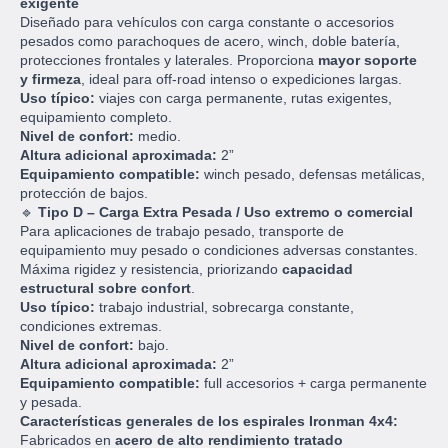
exigente
Diseñado para vehículos con carga constante o accesorios
pesados como parachoques de acero, winch, doble batería,
protecciones frontales y laterales. Proporciona
mayor soporte
y firmeza
, ideal para off-road intenso o expediciones largas.
Uso típico:
viajes con carga permanente, rutas exigentes,
equipamiento completo.
Nivel de confort:
medio.
Altura adicional aproximada:
2”
Equipamiento compatible:
winch pesado, defensas metálicas,
protección de bajos.
🔹
Tipo D – Carga Extra Pesada / Uso extremo o comercial
Para aplicaciones de trabajo pesado, transporte de
equipamiento muy pesado o condiciones adversas constantes.
Máxima rigidez y resistencia, priorizando
capacidad
estructural sobre confort
.
Uso típico:
trabajo industrial, sobrecarga constante,
condiciones extremas.
Nivel de confort:
bajo.
Altura adicional aproximada:
2”
Equipamiento compatible:
full accesorios + carga permanente
y pesada.
Características generales de los espirales Ironman 4x4:
Fabricados en
acero de alto rendimiento tratado