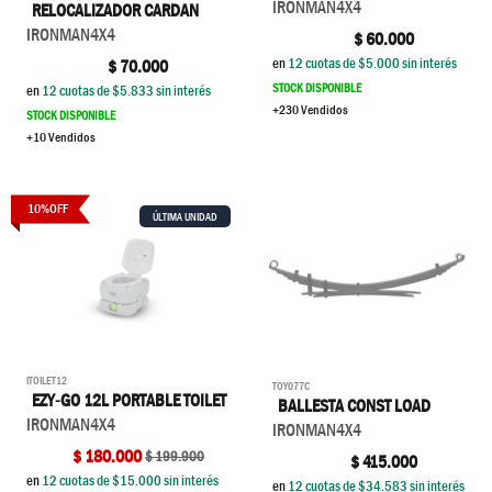
IRONMAN4X4
RELOCALIZADOR CARDAN
IRONMAN4X4
$
60.000
en
12
cuotas de $
5.000
sin interés
$
70.000
STOCK DISPONIBLE
en
12
cuotas de $
5.833
sin interés
+230 Vendidos
STOCK DISPONIBLE
+10 Vendidos
10
%
OFF
ÚLTIMA UNIDAD
ITOILET12
TOY077C
EZY-GO 12L PORTABLE TOILET
BALLESTA CONST LOAD
IRONMAN4X4
IRONMAN4X4
$
180.000
$
199.900
$
415.000
en
12
cuotas de $
15.000
sin interés
en
12
cuotas de $
34.583
sin interés