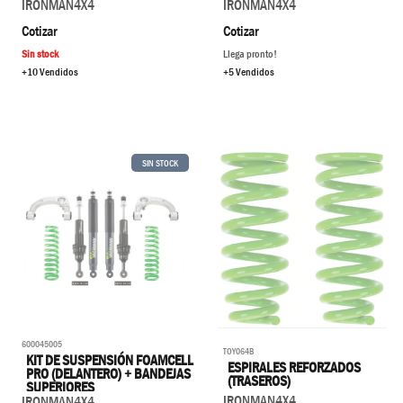
IRONMAN4X4
IRONMAN4X4
Cotizar
Cotizar
Llega pronto!
Sin stock
+5 Vendidos
+10 Vendidos
SIN STOCK
600045005
TOY064B
KIT DE SUSPENSIÓN FOAMCELL
ESPIRALES REFORZADOS
PRO (DELANTERO) + BANDEJAS
(TRASEROS)
SUPERIORES
IRONMAN4X4
IRONMAN4X4