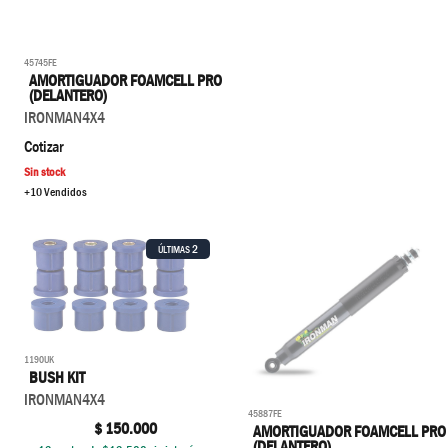
45745FE
AMORTIGUADOR FOAMCELL PRO
(DELANTERO)
IRONMAN4X4
Cotizar
Sin stock
+10 Vendidos
2
ÚLTIMAS
1190UK
BUSH KIT
IRONMAN4X4
45887FE
$
150.000
AMORTIGUADOR FOAMCELL PRO
(DELANTERO)