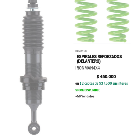
RAM015B
ESPIRALES REFORZADOS
(DELANTERO)
IRONMAN4X4
$
450.000
en
12
cuotas de $
37.500
sin interés
STOCK DISPONIBLE
+50 Vendidos