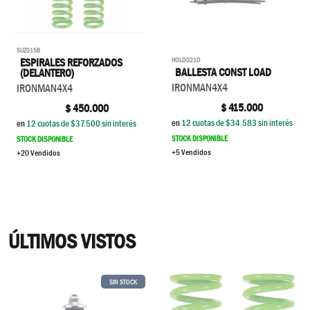
SUZ015B
HOLD021D
ESPIRALES REFORZADOS
BALLESTA CONST LOAD
(DELANTERO)
IRONMAN4X4
IRONMAN4X4
$
415.000
$
450.000
en
12
cuotas de $
34.583
sin interés
en
12
cuotas de $
37.500
sin interés
STOCK DISPONIBLE
STOCK DISPONIBLE
+5 Vendidos
+20 Vendidos
ÚLTIMOS VISTOS
SIN STOCK