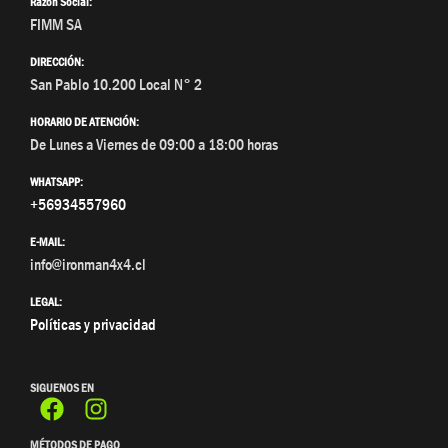
Razón Social:
FIMM SA
DIRECCIÓN:
San Pablo 10.200 Local N° 2
HORARIO DE ATENCIÓN:
De Lunes a Viernes de 09:00 a 18:00 horas
WHATSAPP:
+56934557960
E-MAIL:
info@ironman4x4.cl
LEGAL:
Políticas y privacidad
SIGUENOS EN
MÉTODOS DE PAGO