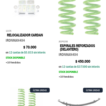
1217K
RELOCALIZADOR CARDAN
IRONMAN4X4
JEEP025B
ESPIRALES REFORZADOS
$
70.000
(DELANTERO)
en
12
cuotas de $
5.833
sin interés
IRONMAN4X4
STOCK DISPONIBLE
$
450.000
+10 Vendidos
en
12
cuotas de $
37.500
sin interés
STOCK DISPONIBLE
+10 Vendidos
ÚLTIMA UNIDAD
ÚLTIMA UNIDAD