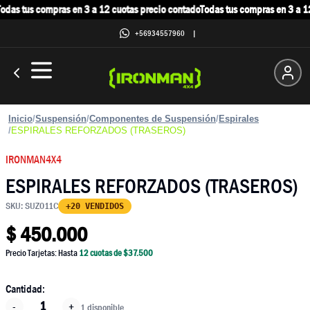
das tus compras en 3 a 12 cuotas precio contado
Todas tus compras en 3 a 12
+56934557960
|
Inicio
/
Suspensión
/
Componentes de Suspensión
/
Espirales
/
ESPIRALES REFORZADOS (TRASEROS)
IRONMAN4X4
ESPIRALES REFORZADOS (TRASEROS)
SKU:
SUZ011C
+20 VENDIDOS
$
450.000
Precio Tarjetas: Hasta
12
cuotas de $
37.500
Cantidad:
-
+
1 disponible