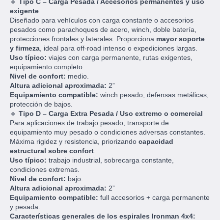
🔹
Tipo C – Carga Pesada / Accesorios permanentes y uso
exigente
Diseñado para vehículos con carga constante o accesorios
pesados como parachoques de acero, winch, doble batería,
protecciones frontales y laterales. Proporciona
mayor soporte
y firmeza
, ideal para off-road intenso o expediciones largas.
Uso típico:
viajes con carga permanente, rutas exigentes,
equipamiento completo.
Nivel de confort:
medio.
Altura adicional aproximada:
2”
Equipamiento compatible:
winch pesado, defensas metálicas,
protección de bajos.
🔹
Tipo D – Carga Extra Pesada / Uso extremo o comercial
Para aplicaciones de trabajo pesado, transporte de
equipamiento muy pesado o condiciones adversas constantes.
Máxima rigidez y resistencia, priorizando
capacidad
estructural sobre confort
.
Uso típico:
trabajo industrial, sobrecarga constante,
condiciones extremas.
Nivel de confort:
bajo.
Altura adicional aproximada:
2”
Equipamiento compatible:
full accesorios + carga permanente
y pesada.
Características generales de los espirales Ironman 4x4: