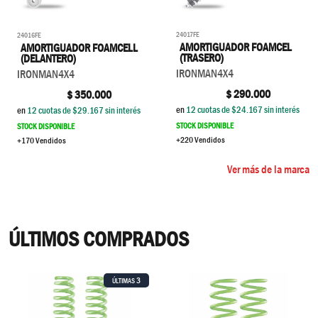
24017FE
24016FE
AMORTIGUADOR FOAMCEL
AMORTIGUADOR FOAMCELL
(TRASERO)
(DELANTERO)
IRONMAN4X4
IRONMAN4X4
$
290.000
$
350.000
en
12
cuotas de $
24.167
sin interés
en
12
cuotas de $
29.167
sin interés
STOCK DISPONIBLE
STOCK DISPONIBLE
+220 Vendidos
+170 Vendidos
Ver más de la marca
ÚLTIMOS COMPRADOS
3
ÚLTIMAS