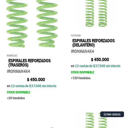
TOY055B
ESPIRALES REFORZADOS
(DELANTERO)
IRONMAN4X4
RAM016C
$
450.000
ESPIRALES REFORZADOS
(TRASEROS)
en
12
cuotas de $
37.500
sin interés
IRONMAN4X4
STOCK DISPONIBLE
+720 Vendidos
$
450.000
en
12
cuotas de $
37.500
sin interés
STOCK DISPONIBLE
+20 Vendidos
ÚLTIMA UNIDAD