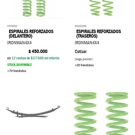
TOY055C
NISS035B
ESPIRALES REFORZADOS
ESPIRALES REFORZADOS
(DELANTERO)
(TRASEROS)
IRONMAN4X4
IRONMAN4X4
$
450.000
Cotizar
en
12
cuotas de $
37.500
sin interés
Llega pronto!
STOCK DISPONIBLE
+20 Vendidos
+70 Vendidos