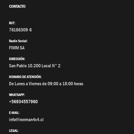
CONTACTO
RUT:
76186309-6
Razón Social:
FIMM SA
DIRECCIÓN:
San Pablo 10.200 Local N° 2
HORARIO DE ATENCIÓN:
De Lunes a Viernes de 09:00 a 18:00 horas
WHATSAPP:
+56934557960
E-MAIL:
info@ironman4x4.cl
LEGAL: