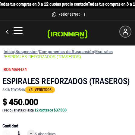
das tus compras en 3 a 12 cuotas precio contado
Todas tus compras en 3 a 12
+56934557960
|
Inicio
/
Suspensión
/
Componentes de Suspensión
/
Espirales
/
ESPIRALES REFORZADOS (TRASEROS)
IRONMAN4X4
ESPIRALES REFORZADOS (TRASEROS)
SKU:
TOY084A
+5 VENDIDOS
$
450.000
Precio Tarjetas: Hasta
12
cuotas de $
37.500
Cantidad:
-
+
5 disponibles