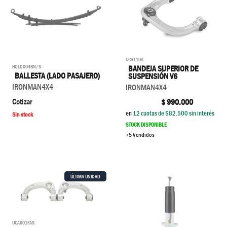
UCA110A
HOLD004BN/S
BANDEJA SUPERIOR DE
BALLESTA (LADO PASAJERO)
SUSPENSIÓN V6
IRONMAN4X4
IRONMAN4X4
Cotizar
$
990.000
en
12
cuotas de $
82.500
sin interés
Sin stock
STOCK DISPONIBLE
+5 Vendidos
ÚLTIMA UNIDAD
UCA001FAS