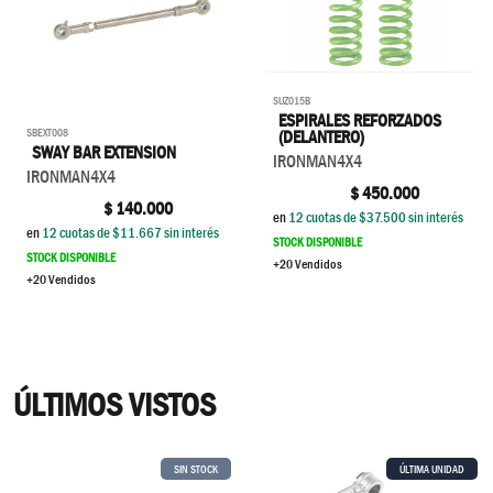
SUZ015B
ESPIRALES REFORZADOS
SBEXT008
(DELANTERO)
SWAY BAR EXTENSION
IRONMAN4X4
IRONMAN4X4
$
450.000
$
140.000
en
12
cuotas de $
37.500
sin interés
en
12
cuotas de $
11.667
sin interés
STOCK DISPONIBLE
STOCK DISPONIBLE
+20 Vendidos
+20 Vendidos
ÚLTIMOS VISTOS
SIN STOCK
ÚLTIMA UNIDAD