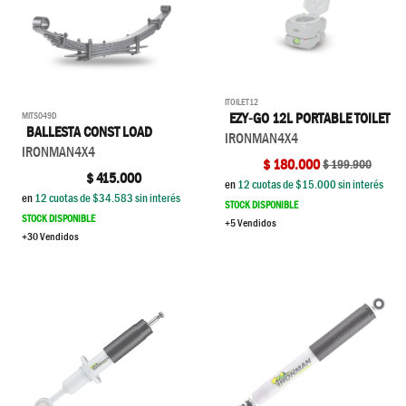
ITOILET12
MITS049D
EZY-GO 12L PORTABLE TOILET
BALLESTA CONST LOAD
IRONMAN4X4
IRONMAN4X4
$
180.000
$
199.900
$
415.000
en
12
cuotas de $
15.000
sin interés
en
12
cuotas de $
34.583
sin interés
STOCK DISPONIBLE
STOCK DISPONIBLE
+5 Vendidos
+30 Vendidos