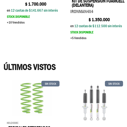
KIT DE SUSPENSIÓN FOAMCELL
$
1.700.000
(DELANTERA)
en
12
cuotas de $
141.667
sin interés
IRONMAN4X4
STOCK DISPONIBLE
$
1.350.000
+10 Vendidos
en
12
cuotas de $
112.500
sin interés
STOCK DISPONIBLE
+5 Vendidos
ÚLTIMOS VISTOS
SIN STOCK
SIN STOCK
HOLD008C