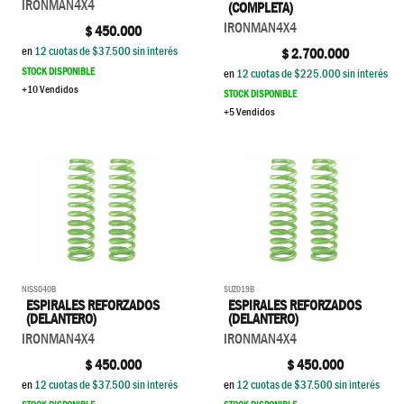
IRONMAN4X4
(COMPLETA)
IRONMAN4X4
$
450.000
en
12
cuotas de $
37.500
sin interés
$
2.700.000
STOCK DISPONIBLE
en
12
cuotas de $
225.000
sin interés
+10 Vendidos
STOCK DISPONIBLE
+5 Vendidos
NISS040B
SUZ019B
ESPIRALES REFORZADOS
ESPIRALES REFORZADOS
(DELANTERO)
(DELANTERO)
IRONMAN4X4
IRONMAN4X4
$
450.000
$
450.000
en
12
cuotas de $
37.500
sin interés
en
12
cuotas de $
37.500
sin interés