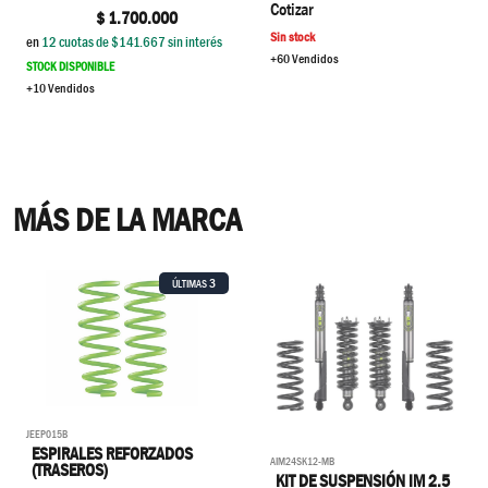
Cotizar
$
1.700.000
Sin stock
en
12
cuotas de $
141.667
sin interés
+60 Vendidos
STOCK DISPONIBLE
+10 Vendidos
MÁS DE LA MARCA
3
ÚLTIMAS
JEEP015B
ESPIRALES REFORZADOS
AIM24SK12-MB
(TRASEROS)
KIT DE SUSPENSIÓN IM 2.5