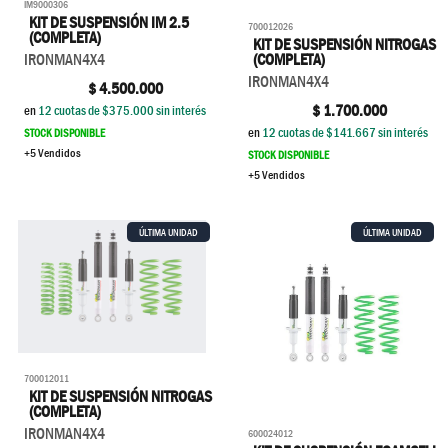
IM9000306
KIT DE SUSPENSIÓN IM 2.5
700012026
(COMPLETA)
KIT DE SUSPENSIÓN NITROGAS
(COMPLETA)
IRONMAN4X4
IRONMAN4X4
$
4.500.000
$
1.700.000
en
12
cuotas de $
375.000
sin interés
en
12
cuotas de $
141.667
sin interés
STOCK DISPONIBLE
+5 Vendidos
STOCK DISPONIBLE
+5 Vendidos
ÚLTIMA UNIDAD
ÚLTIMA UNIDAD
700012011
KIT DE SUSPENSIÓN NITROGAS
(COMPLETA)
IRONMAN4X4
600024012