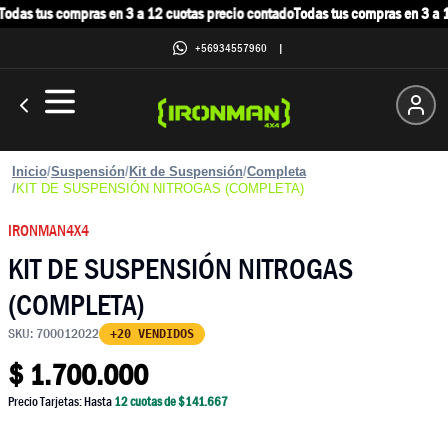
odas tus compras en 3 a 12 cuotas precio contado
Todas tus compras en 3 a 12
+56934557960
|
Inicio
/
Suspensión
/
Kit de Suspensión
/
Completa
/
KIT DE SUSPENSIÓN NITROGAS (COMPLETA)
IRONMAN4X4
KIT DE SUSPENSIÓN NITROGAS
(COMPLETA)
SKU:
700012022
+20 VENDIDOS
$
1.700.000
Precio Tarjetas: Hasta
12
cuotas de $
141.667