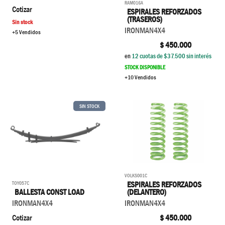
RAM016A
Cotizar
ESPIRALES REFORZADOS
(TRASEROS)
Sin stock
IRONMAN4X4
+5 Vendidos
$
450.000
en
12
cuotas de $
37.500
sin interés
STOCK DISPONIBLE
+10 Vendidos
SIN STOCK
VOLKS001C
TOY057C
ESPIRALES REFORZADOS
BALLESTA CONST LOAD
(DELANTERO)
IRONMAN4X4
IRONMAN4X4
Cotizar
$
450.000