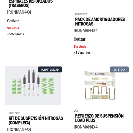
ESPIRALES REFORZADOS
(TRASEROS)
IRONMAN4X4
500012032
PACK DE AMORTIGUADORES
Cotizar
NITROGAS
Sin stock
IRONMAN4X4
+5 Vendidos
Cotizar
Sin stock
+5 Vendidos
ÚLTIMA UNIDAD
SIN STOCK
LP2
700012011
REFUERZO DE SUSPENSIÓN
KIT DE SUSPENSIÓN NITROGAS
LOAD PLUS
(COMPLETA)
IRONMAN4X4
IRONMAN4X4