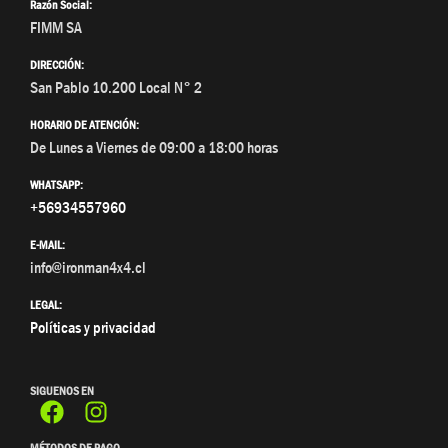
Razón Social:
FIMM SA
DIRECCIÓN:
San Pablo 10.200 Local N° 2
HORARIO DE ATENCIÓN:
De Lunes a Viernes de 09:00 a 18:00 horas
WHATSAPP:
+56934557960
E-MAIL:
info@ironman4x4.cl
LEGAL:
Políticas y privacidad
SIGUENOS EN
MÉTODOS DE PAGO