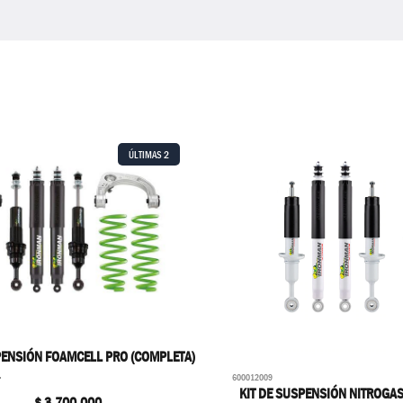
ÚLTIMAS
2
PENSIÓN FOAMCELL PRO (COMPLETA)
4
600012009
KIT DE SUSPENSIÓN NITROGAS
$
3.700.000