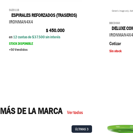
SUZ011B
ESPIRALES REFORZADOS (TRASEROS)
IRONMAN4X4
BBCD060
DELUXE CO
$
450.000
IRONMAN4X
en
12
cuotas de $
37.500
sin interés
Cotizar
STOCK DISPONIBLE
+50 Vendidos
Sin stock
MÁS DE LA MARCA
Ver todos
ÚLTIMAS
3