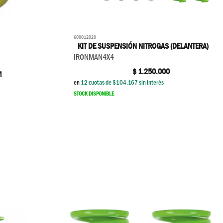
600012020
KIT DE SUSPENSIÓN NITROGAS (DELANTERA)
IRONMAN4X4
$
1.250.000
M
en
12
cuotas de $
104.167
sin interés
STOCK DISPONIBLE