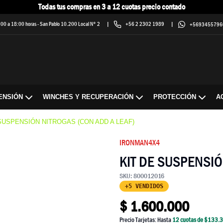
Todas tus compras en 3 a 12 cuotas precio contado
9:00 a 18:00 horas
-
San Pablo 10.200 Local N° 2
|
+56 2 2302 1989
|
+5693455796
ENSIÓN
WINCHES Y RECUPERACIÓN
PROTECCIÓN
A
SUSPENSIÓN NITROGAS (CON ADD A LEAF)
IRONMAN4X4
KIT DE SUSPENSIÓ
SKU:
800012016
+5 VENDIDOS
$
1.600.000
Precio Tarjetas: Hasta
12
cuotas de $
133.