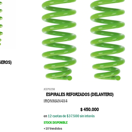
SEROS)
JEEP025B
ESPIRALES REFORZADOS (DELANTERO)
IRONMAN4X4
$
450.000
en
12
cuotas de $
37.500
sin interés
STOCK DISPONIBLE
+10 Vendidos