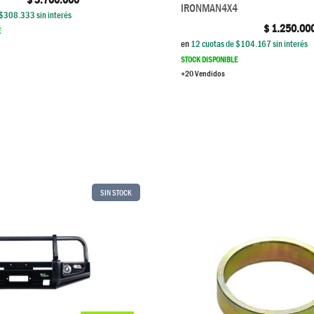
IRONMAN4X4
$
308.333
sin interés
$
1.250.00
E
en
12
cuotas de $
104.167
sin interés
STOCK DISPONIBLE
+20 Vendidos
SIN STOCK