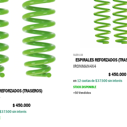
SUZ011B
ESPIRALES REFORZADOS (TRA
IRONMAN4X4
$
450.000
en
12
cuotas de $
37.500
sin interés
STOCK DISPONIBLE
REFORZADOS (TRASEROS)
+50 Vendidos
4
$
450.000
$
37.500
sin interés
E