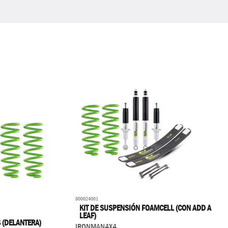
800024001
KIT DE SUSPENSIÓN FOAMCELL (CON ADD A
LEAF)
 (DELANTERA)
IRONMAN4X4