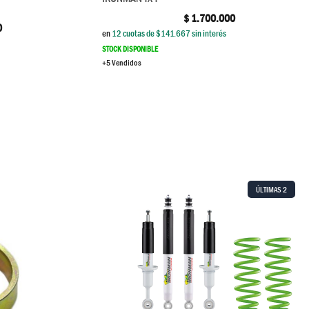
$
1.700.000
0
en
12
cuotas de $
141.667
sin interés
STOCK DISPONIBLE
+5 Vendidos
ÚLTIMAS
2