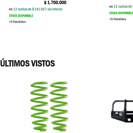
$
1.700.000
en
12
cuotas de 
en
12
cuotas de $
141.667
sin interés
STOCK DISPONIBL
STOCK DISPONIBLE
+5 Vendidos
+5 Vendidos
ÚLTIMOS VISTOS