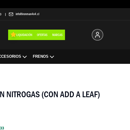
info@ironman4x4.cl
0
|
LIQUIDACIÓN
OFERTAS
MARCAS
CCESORIOS
FRENOS
N NITROGAS (CON ADD A LEAF)
333