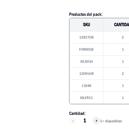
Productos del pack:
SKU
CANTID
12827GR
2
FOR005B
1
ISL6010
1
12095GR
2
1194K
1
HILFR15
1
Cantidad:
-
+
5+ disponibles