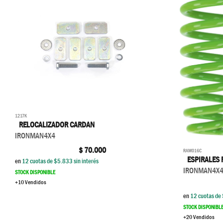
1217K
RELOCALIZADOR CARDAN
IRONMAN4X4
$
70.000
RAM016C
ESPIRALES 
en
12
cuotas de $
5.833
sin interés
IRONMAN4X
STOCK DISPONIBLE
+10 Vendidos
en
12
cuotas de 
STOCK DISPONIBL
+20 Vendidos