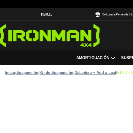
De Lunes a Viernes de 0
FIMM.CL
AMORTIGUACIÓN
SUSP
Inicio
/
Suspensión
/
Kit de Suspensión
/
Delantera + Add a Leaf
/
KIT DE 