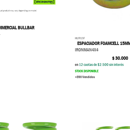
MMERCIAL BULLBAR
4
HILFR15F
ESPACIADOR FOAMCELL 15M
IRONMAN4X4
$
30.000
en
12
cuotas de $
2.500
sin interés
STOCK DISPONIBLE
+890 Vendidos