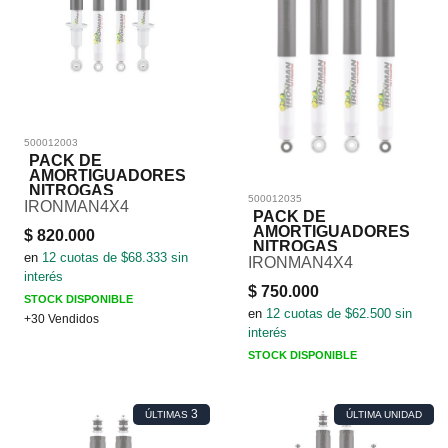
500012003
PACK DE
AMORTIGUADORES
NITROGAS
500012035
IRONMAN4X4
PACK DE
AMORTIGUADORES
$
820.000
NITROGAS
en
12
cuotas de $
68.333
sin
IRONMAN4X4
interés
$
750.000
STOCK DISPONIBLE
en
12
cuotas de $
62.500
sin
+30 Vendidos
interés
STOCK DISPONIBLE
3
ÚLTIMAS
ÚLTIMA UNIDAD