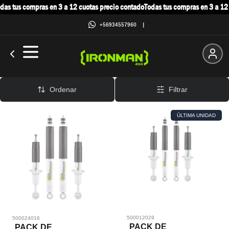
s tus compras en 3 a 12 cuotas precio contado
Todas tus compras en 3 a 12 c
+56934557960
|
Pack de Amortiguadores
Ordenar
Filtrar
ÚLTIMA UNIDAD
500012029
500024016
PACK DE
PACK DE