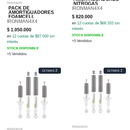
500024002
NITROGAS
PACK DE
IRONMAN4X4
AMORTIGUADORES
FOAMCELL
$
820.000
IRONMAN4X4
en
12
cuotas de $
68.333
sin
interés
$
1.050.000
STOCK DISPONIBLE
en
12
cuotas de $
87.500
sin
+5 Vendidos
interés
STOCK DISPONIBLE
+5 Vendidos
2
2
ÚLTIMAS
ÚLTIMAS
500024015
500024019