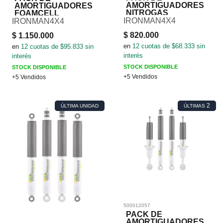
AMORTIGUADORES
AMORTIGUADORES
NITROGAS
FOAMCELL
IRONMAN4X4
IRONMAN4X4
$
820.000
$
1.150.000
en
12
cuotas de $
68.333
sin
en
12
cuotas de $
95.833
sin
interés
interés
STOCK DISPONIBLE
STOCK DISPONIBLE
+5 Vendidos
+5 Vendidos
2
ÚLTIMA UNIDAD
ÚLTIMAS
500012057
PACK DE
AMORTIGUADORES