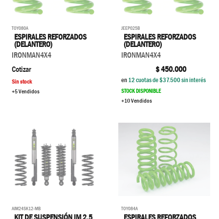
TOY080A
JEEP025B
ESPIRALES REFORZADOS
ESPIRALES REFORZADOS
(DELANTERO)
(DELANTERO)
IRONMAN4X4
IRONMAN4X4
Cotizar
$
450.000
en
12
cuotas de $
37.500
sin interés
Sin stock
STOCK DISPONIBLE
+5 Vendidos
+10 Vendidos
AIM24SK12-MB
TOY084A
KIT DE SUSPENSIÓN IM 2.5
ESPIRALES REFORZADOS