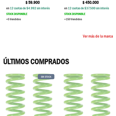
$
450.000
$
59.900
en
12
cuotas de $
37.500
sin interés
en
12
cuotas de $
4.992
sin interés
STOCK DISPONIBLE
STOCK DISPONIBLE
+150 Vendidos
+5 Vendidos
Ver más de la marca
ÚLTIMOS COMPRADOS
SIN STOCK