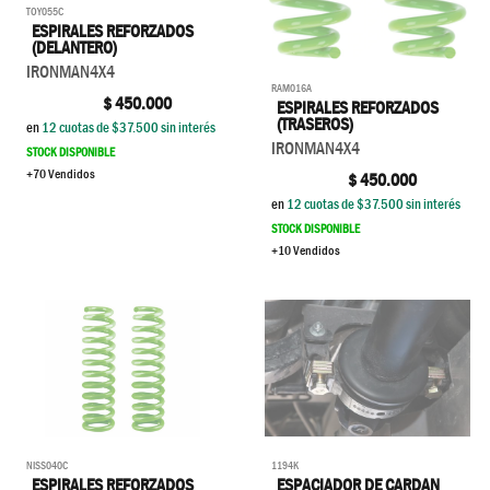
TOY055C
ESPIRALES REFORZADOS
(DELANTERO)
IRONMAN4X4
RAM016A
$
450.000
ESPIRALES REFORZADOS
(TRASEROS)
en
12
cuotas de $
37.500
sin interés
IRONMAN4X4
STOCK DISPONIBLE
+70 Vendidos
$
450.000
en
12
cuotas de $
37.500
sin interés
STOCK DISPONIBLE
+10 Vendidos
NISS040C
1194K
ESPIRALES REFORZADOS
ESPACIADOR DE CARDAN