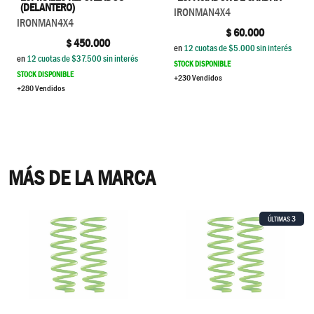
(DELANTERO)
IRONMAN4X4
IRONMAN4X4
$
60.000
$
450.000
en
12
cuotas de $
5.000
sin interés
en
12
cuotas de $
37.500
sin interés
STOCK DISPONIBLE
STOCK DISPONIBLE
+230 Vendidos
+280 Vendidos
MÁS DE LA MARCA
3
ÚLTIMAS