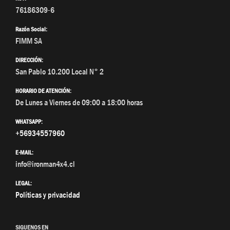
76186309-6
Razón Social:
FIMM SA
DIRECCIÓN:
San Pablo 10.200 Local N° 2
HORARIO DE ATENCIÓN:
De Lunes a Viernes de 09:00 a 18:00 horas
WHATSAPP:
+56934557960
E-MAIL:
info@ironman4x4.cl
LEGAL:
Políticas y privacidad
SIGUENOS EN