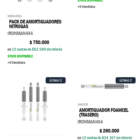
STOCK DISPONIBLE
+5 Vendidos
500012033
PACK DE AMORTIGUADORES
NITROGAS
IRONMAN4X4
$
750.000
en
12
cuotas de $
62.500
sin interés
STOCK DISPONIBLE
+5 Vendidos
2
2
ÚLTIMAS
ÚLTIMAS
24637FE
AMORTIGUADOR FOAMCEL
(TRASERO)
IRONMAN4X4
$
290.000
en
12
cuotas de $
24.167
sin interés