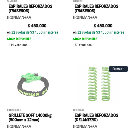
SUZ020A
TOY039B
ESPIRALES REFORZADOS
ESPIRALES REFORZADOS
(TRASEROS)
(TRASEROS)
IRONMAN4X4
IRONMAN4X4
$
450.000
$
450.000
en
12
cuotas de $
37.500
sin interés
en
12
cuotas de $
37.500
sin interés
STOCK DISPONIBLE
STOCK DISPONIBLE
+110 Vendidos
+50 Vendidos
3
ÚLTIMAS
HOLD020B
ISOFSHA001
ESPIRALES REFORZADOS
GRILLETE SOFT 14000kg
(DELANTERO)
(500mm x 12mm)
IRONMAN4X4
IRONMAN4X4