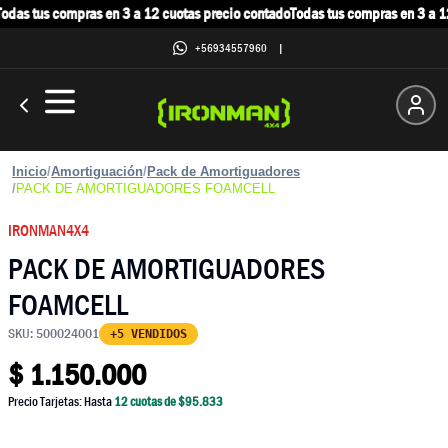
das tus compras en 3 a 12 cuotas precio contado
Todas tus compras en 3 a 12
+56934557960
|
Inicio
/
Amortiguación
/
Pack de Amortiguadores
/
PACK DE AMORTIGUADORES FOAMCELL
IRONMAN4X4
PACK DE AMORTIGUADORES
FOAMCELL
SKU:
500024001
+5 VENDIDOS
$
1.150.000
Precio Tarjetas: Hasta
12
cuotas de $
95.833