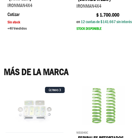
IRONMAN4X4
IRONMAN4X4
Cotizar
$
1.700.000
en
12
cuotas de $
141.667
sin interés
Sin stock
+40 Vendidos
STOCK DISPONIBLE
MÁS DE LA MARCA
3
ÚLTIMAS
NISS040C