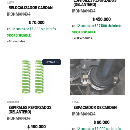
ESPIRALES REFORZADOS
1217K
(DELANTERO)
RELOCALIZADOR CARDAN
IRONMAN4X4
IRONMAN4X4
$
450.000
$
70.000
en
12
cuotas de $
37.500
sin interés
en
12
cuotas de $
5.833
sin interés
STOCK DISPONIBLE
STOCK DISPONIBLE
+280 Vendidos
+10 Vendidos
3
ÚLTIMAS
HOLD020B
1194K
ESPIRALES REFORZADOS
ESPACIADOR DE CARDAN
(DELANTERO)
IRONMAN4X4
IRONMAN4X4
$
60.000
$
450.000
en
12
cuotas de $
5.000
sin interés