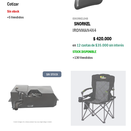
Cotizar
Sin stock
+5 Vendidos
ISNORKEL048
SNORKEL
IRONMAN4X4
$
420.000
en
12
cuotas de $
35.000
sin interés
STOCK DISPONIBLE
+130 Vendidos
SIN STOCK