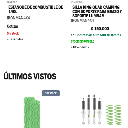
TANK007
ICHAIR0067
ESTANQUE DE COMBUSTIBLE DE
SILLA KING QUAD CAMPING
140L
CON SOPORTE PARA BRAZO Y
SOPORTE LUMBAR
IRONMAN4X4
IRONMAN4X4
Cotizar
$
150.000
Sin stock
en
12
cuotas de $
12.500
sin interés
+5 Vendidos
STOCK DISPONIBLE
+10 Vendidos
ÚLTIMOS VISTOS
SIN STOCK