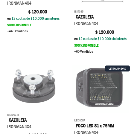
IRONMAN4X4
$
120.000
ISST085
CAZOLETA
en
12
cuotas de $
10.000
sin interés
IRONMAN4X4
STOCK DISPONIBLE
+440 Vendidos
$
120.000
en
12
cuotas de $
10.000
sin interés
STOCK DISPONIBLE
+60 Vendidos
ÚLTIMA UNIDAD
ISST001-B
CAZOLETA
ILED80BF
FOCO LED 81 x 75MM
IRONMAN4X4
IRONMAN4X4