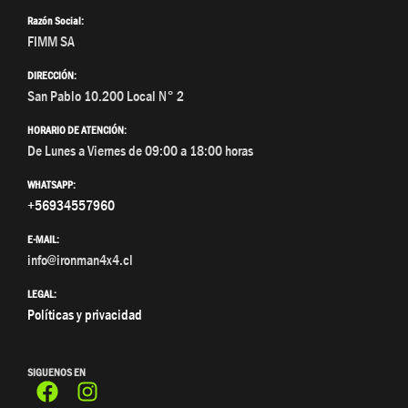
Razón Social:
FIMM SA
DIRECCIÓN:
San Pablo 10.200 Local N° 2
HORARIO DE ATENCIÓN:
De Lunes a Viernes de 09:00 a 18:00 horas
WHATSAPP:
+56934557960
E-MAIL:
info@ironman4x4.cl
LEGAL:
Políticas y privacidad
SIGUENOS EN