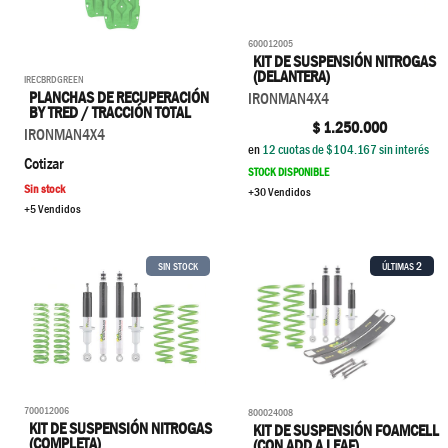
600012005
KIT DE SUSPENSIÓN NITROGAS
(DELANTERA)
IRECBRDGREEN
PLANCHAS DE RECUPERACIÓN
IRONMAN4X4
BY TRED / TRACCIÓN TOTAL
$
1.250.000
IRONMAN4X4
en
12
cuotas de $
104.167
sin interés
Cotizar
STOCK DISPONIBLE
Sin stock
+30 Vendidos
+5 Vendidos
2
SIN STOCK
ÚLTIMAS
700012006
800024008
KIT DE SUSPENSIÓN NITROGAS
KIT DE SUSPENSIÓN FOAMCELL
(COMPLETA)
(CON ADD A LEAF)