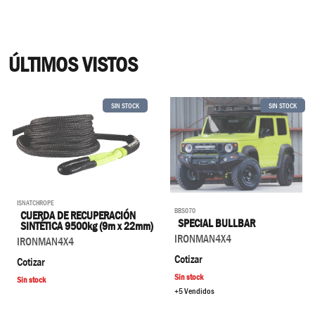
ÚLTIMOS VISTOS
SIN STOCK
SIN STOCK
ISNATCHROPE
BBS070
CUERDA DE RECUPERACIÓN
SPECIAL BULLBAR
SINTÉTICA 9500kg (9m x 22mm)
IRONMAN4X4
IRONMAN4X4
Cotizar
Cotizar
Sin stock
Sin stock
+5 Vendidos