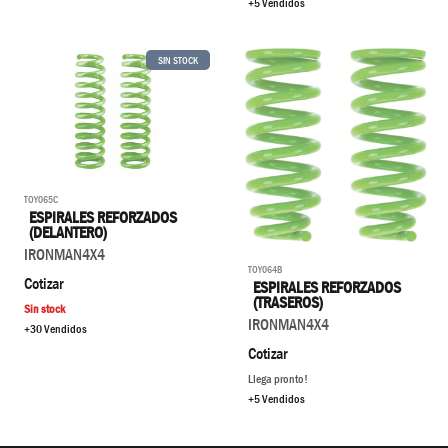
+5 Vendidos
SIN STOCK
TOY065C
ESPIRALES REFORZADOS
(DELANTERO)
IRONMAN4X4
TOY064B
Cotizar
ESPIRALES REFORZADOS
(TRASEROS)
Sin stock
IRONMAN4X4
+30 Vendidos
Cotizar
Llega pronto!
+5 Vendidos