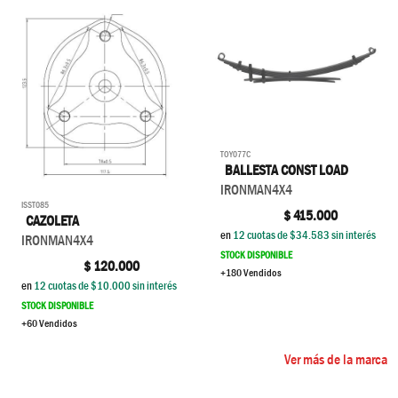
TOY077C
BALLESTA CONST LOAD
IRONMAN4X4
ISST085
$
415.000
CAZOLETA
en
12
cuotas de $
34.583
sin interés
IRONMAN4X4
STOCK DISPONIBLE
$
120.000
+180 Vendidos
en
12
cuotas de $
10.000
sin interés
STOCK DISPONIBLE
+60 Vendidos
Ver más de la marca