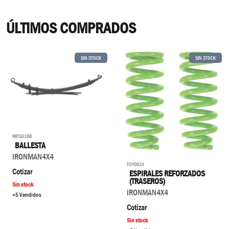
ÚLTIMOS COMPRADOS
SIN STOCK
SIN STOCK
MITS018B
BALLESTA
IRONMAN4X4
TOY082A
Cotizar
ESPIRALES REFORZADOS
(TRASEROS)
Sin stock
IRONMAN4X4
+5 Vendidos
Cotizar
Sin stock