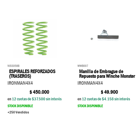
WWB007
NISS058B
Manilla de Embrague de
ESPIRALES REFORZADOS
Repuesto para Winche Monster
(TRASEROS)
IRONMAN4X4
IRONMAN4X4
$
49.900
$
450.000
en
12
cuotas de $
4.158
sin interés
en
12
cuotas de $
37.500
sin interés
STOCK DISPONIBLE
STOCK DISPONIBLE
+250 Vendidos