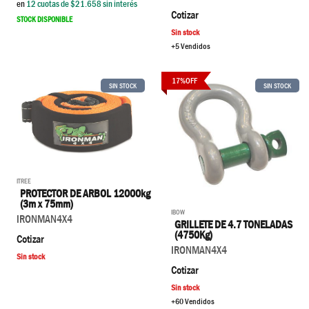
en
12
cuotas de $
21.658
sin interés
Cotizar
STOCK DISPONIBLE
Sin stock
+5 Vendidos
17
%
OFF
SIN STOCK
SIN STOCK
ITREE
PROTECTOR DE ARBOL 12000kg
(3m x 75mm)
IBOW
IRONMAN4X4
GRILLETE DE 4.7 TONELADAS
(4750Kg)
Cotizar
IRONMAN4X4
Sin stock
Cotizar
Sin stock
+60 Vendidos