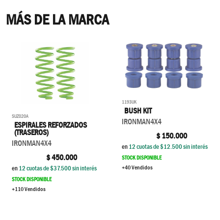
MÁS DE LA MARCA
1193UK
BUSH KIT
SUZ020A
IRONMAN4X4
ESPIRALES REFORZADOS
(TRASEROS)
$
150.000
IRONMAN4X4
en
12
cuotas de $
12.500
sin interés
$
450.000
STOCK DISPONIBLE
+40 Vendidos
en
12
cuotas de $
37.500
sin interés
STOCK DISPONIBLE
+110 Vendidos