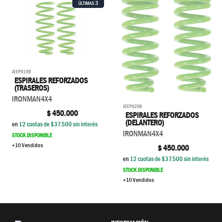
3
ÚLTIMAS
JEEP015B
ESPIRALES REFORZADOS
(TRASEROS)
IRONMAN4X4
JEEP025B
$
450.000
ESPIRALES REFORZADOS
(DELANTERO)
en
12
cuotas de $
37.500
sin interés
IRONMAN4X4
STOCK DISPONIBLE
+10 Vendidos
$
450.000
en
12
cuotas de $
37.500
sin interés
STOCK DISPONIBLE
+10 Vendidos