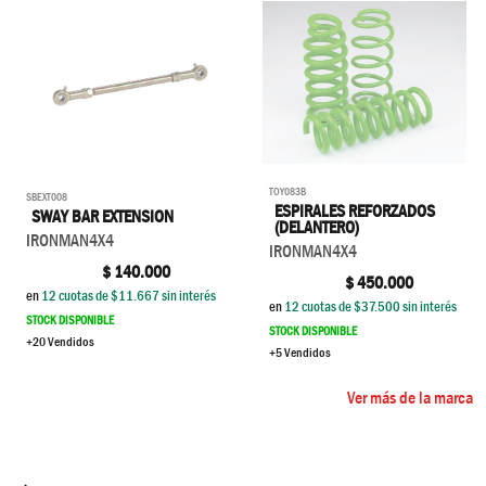
TOY083B
SBEXT008
ESPIRALES REFORZADOS
SWAY BAR EXTENSION
(DELANTERO)
IRONMAN4X4
IRONMAN4X4
$
140.000
$
450.000
en
12
cuotas de $
11.667
sin interés
en
12
cuotas de $
37.500
sin interés
STOCK DISPONIBLE
STOCK DISPONIBLE
+20 Vendidos
+5 Vendidos
Ver más de la marca