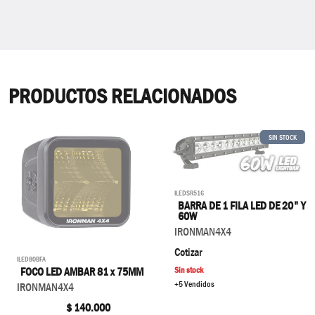
PRODUCTOS RELACIONADOS
SIN STOCK
ILEDSR516
BARRA DE 1 FILA LED DE 20" Y
60W
IRONMAN4X4
Cotizar
ILED80BFA
FOCO LED AMBAR 81 x 75MM
Sin stock
+5 Vendidos
IRONMAN4X4
$
140.000