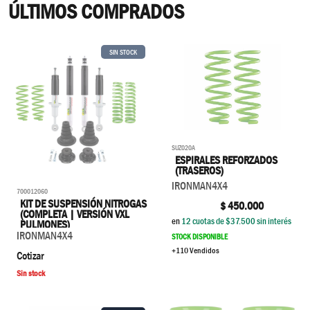
ÚLTIMOS COMPRADOS
SIN STOCK
SUZ020A
ESPIRALES REFORZADOS
(TRASEROS)
IRONMAN4X4
700012060
KIT DE SUSPENSIÓN NITROGAS
$
450.000
(COMPLETA | VERSIÓN VXL
en
12
cuotas de $
37.500
sin interés
PULMONES)
IRONMAN4X4
STOCK DISPONIBLE
+110 Vendidos
Cotizar
Sin stock