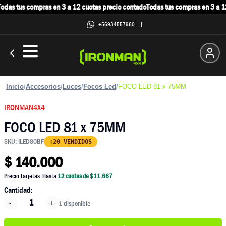
das tus compras en 3 a 12 cuotas precio contado
Todas tus compras en 3 a 12
+56934557960
|
Inicio
/
Accesorios
/
Luces
/
Focos Led
/
FOCO LED 81 x 75MM
IRONMAN4X4
FOCO LED 81 x 75MM
SKU:
ILED80BF
+20 VENDIDOS
$
140.000
Precio Tarjetas: Hasta
12
cuotas de $
11.667
Cantidad:
-
+
1 disponible