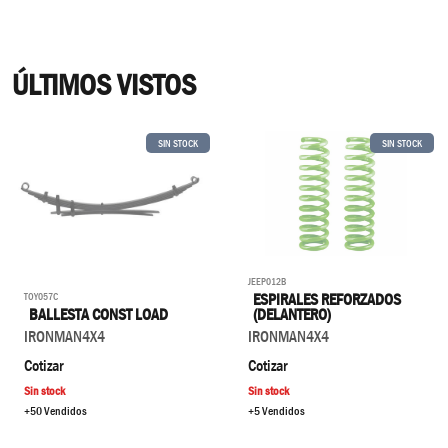
ÚLTIMOS VISTOS
SIN STOCK
SIN STOCK
JEEP012B
TOY057C
ESPIRALES REFORZADOS
BALLESTA CONST LOAD
(DELANTERO)
IRONMAN4X4
IRONMAN4X4
Cotizar
Cotizar
Sin stock
Sin stock
+50 Vendidos
+5 Vendidos