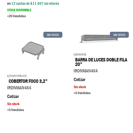
en
12
cuotas de $
11.667
sin interés
STOCK DISPONIBLE
+20 Vendidos
SIN STOCK
SIN STOCK
ILBDR003B
BARRA DE LUCES DOBLE FILA
20"
IRONMAN4X4
ILED80CVRBLACK
Cotizar
COBERTOR FOCO 3,2"
IRONMAN4X4
Sin stock
+5 Vendidos
Cotizar
Sin stock
+5 Vendidos