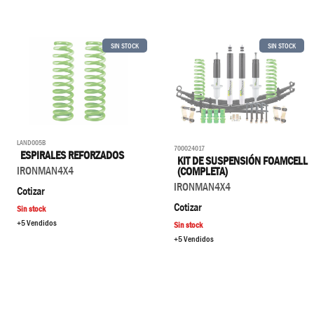
SIN STOCK
SIN STOCK
LAND005B
700024017
ESPIRALES REFORZADOS
KIT DE SUSPENSIÓN FOAMCELL
IRONMAN4X4
(COMPLETA)
IRONMAN4X4
Cotizar
Cotizar
Sin stock
+5 Vendidos
Sin stock
+5 Vendidos