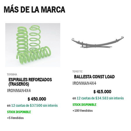
MÁS DE LA MARCA
TOY077C
TOY084A
BALLESTA CONST LOAD
ESPIRALES REFORZADOS
IRONMAN4X4
(TRASEROS)
IRONMAN4X4
$
415.000
en
12
cuotas de $
34.583
sin interés
$
450.000
STOCK DISPONIBLE
en
12
cuotas de $
37.500
sin interés
+180 Vendidos
STOCK DISPONIBLE
+5 Vendidos