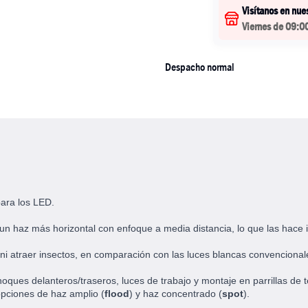
Visítanos en nue
Viernes de 09:0
Despacho normal
para los LED.
n un haz más horizontal con enfoque a media distancia, lo que las hace 
a ni atraer insectos, en comparación con las luces blancas convencional
oques delanteros/traseros, luces de trabajo y montaje en parrillas de 
opciones de haz amplio (
flood
) y haz concentrado (
spot
).