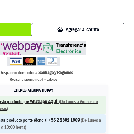
Agregar al carrito
Despacho domicilio a
Santiago y Regiones
Revisar disponibilidad y valores
¿TIENES ALGUNA DUDA?
este producto por
Whatsapp AQUÍ
(
De Lunes a Viernes de
oras
)
ste producto por teléfono al
+56 2 2302 1989
(
De Lunes a
 a 18:00 horas
)