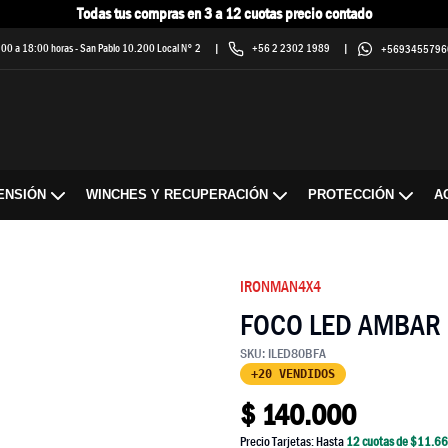
Todas tus compras en 3 a 12 cuotas precio contado
9:00 a 18:00 horas
-
San Pablo 10.200 Local N° 2
|
+56 2 2302 1989
|
+5693455796
ENSIÓN
WINCHES Y RECUPERACIÓN
PROTECCIÓN
A
IRONMAN4X4
FOCO LED AMBAR 
SKU:
ILED80BFA
+20 VENDIDOS
$
140.000
Precio Tarjetas: Hasta
12
cuotas de $
11.6