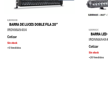
ILBDR003B
BARRA DE LUCES DOBLE FILA 20"
IRONMAN4X4
ILBSR002C
BARRA LED 
Cotizar
IRONMAN4X
Sin stock
Cotizar
+5 Vendidos
Sin stock
+20 Vendidos