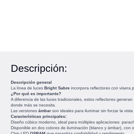
Descripción:
Descripción general
La línea de luces
Bright Sabre
incorpora reflectores con visera 
¿Por qué es importante?
A diferencia de las luces tradicionales, estos reflectores genera
donde más se necesita.
Las versiones
ámbar
son ideales para iluminar sin forzar la vist
Características principales:
Diseño cúbico moderno, ideal para múltiples aplicaciones: parach
Disponible en dos colores de iluminación (blanco y ámbar), con 
Chip LED
OSRAM
que garantiza confiabilidad y rendimiento.