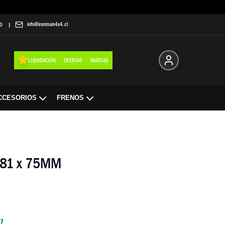
info@ironman4x4.cl
0
|
LIQUIDACIÓN
OFERTAS
MARCAS
CCESORIOS
FRENOS
81 x 75MM
67