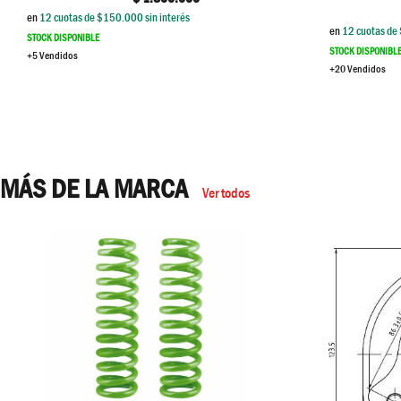
en
12
cuotas de $
150.000
sin interés
en
12
cuotas de 
STOCK DISPONIBLE
STOCK DISPONIBL
+5 Vendidos
+20 Vendidos
MÁS DE LA MARCA
Ver todos