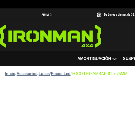
De Lunes a Viernes de 0
FIMM.CL
AMORTIGUACIÓN
SUSP
Inicio
/
Accesorios
/
Luces
/
Focos Led
/
FOCO LED AMBAR 81 x 75MM