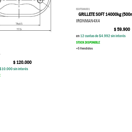
ISOFSHA001
GRILLETE SOFT 14000kg (500
IRONMAN4X4
$
59.900
en
12
cuotas de $
4.992
sin interés
STOCK DISPONIBLE
+5 Vendidos
4
$
120.000
$
10.000
sin interés
E