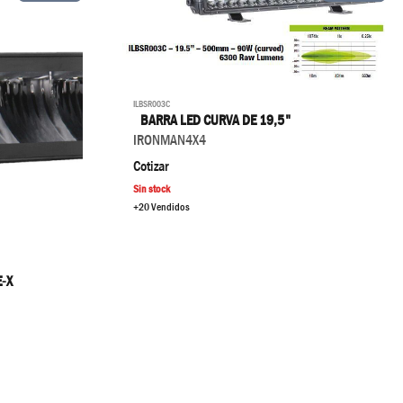
ILBSR003C
BARRA LED CURVA DE 19,5"
IRONMAN4X4
Cotizar
Sin stock
+20 Vendidos
-X