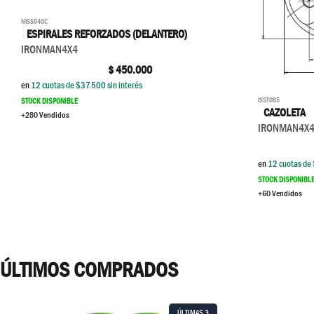
NISS040C
ESPIRALES REFORZADOS (DELANTERO)
IRONMAN4X4
$
450.000
en
12
cuotas de $
37.500
sin interés
ISST085
STOCK DISPONIBLE
CAZOLETA
+280 Vendidos
IRONMAN4X
en
12
cuotas de 
STOCK DISPONIBL
+60 Vendidos
ÚLTIMOS COMPRADOS
ÚLTIMAS
3