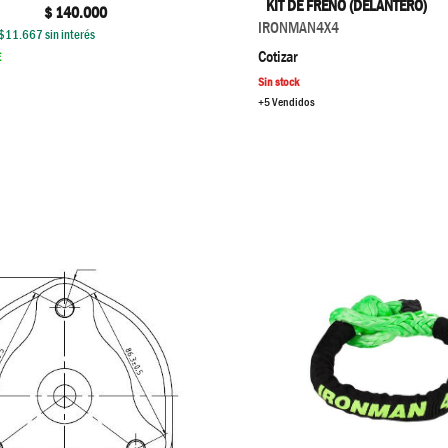
KIT DE FRENO (DELANTERO)
$
140.000
IRONMAN4X4
$
11.667
sin interés
Cotizar
E
Sin stock
+5 Vendidos