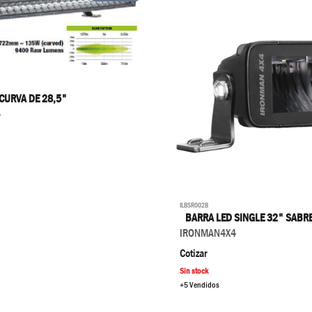
CURVA DE 28,5"
4
ILBSR002B
BARRA LED SINGLE 32" SABRE
IRONMAN4X4
Cotizar
Sin stock
+5 Vendidos