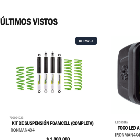
ÚLTIMOS VISTOS
ÚLTIMAS
3
700024023
ILED80BFA
KIT DE SUSPENSIÓN FOAMCELL (COMPLETA)
FOCO LED 
IRONMAN4X4
IRONMAN4X
$
1.800.000