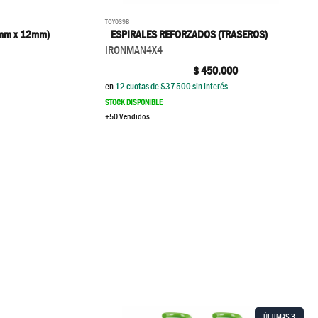
TOY039B
ESPIRALES REFORZADOS (TRASEROS)
mm x 12mm)
IRONMAN4X4
$
450.000
en
12
cuotas de $
37.500
sin interés
STOCK DISPONIBLE
+50 Vendidos
ÚLTIMAS
3