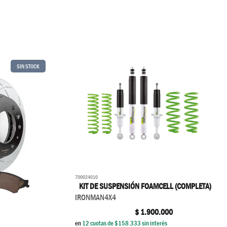
SIN STOCK
700024010
KIT DE SUSPENSIÓN FOAMCELL (COMPLETA)
IRONMAN4X4
$
1.900.000
en
12
cuotas de $
158.333
sin interés