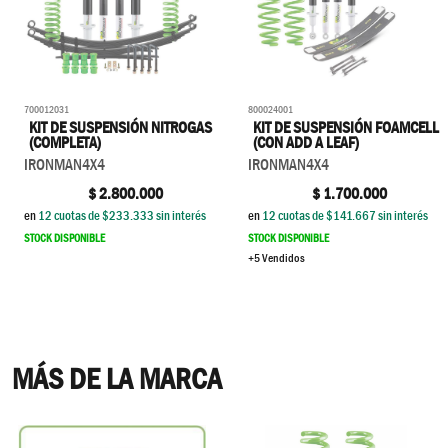
700012031
800024001
KIT DE SUSPENSIÓN NITROGAS
KIT DE SUSPENSIÓN FOAMCELL
(COMPLETA)
(CON ADD A LEAF)
IRONMAN4X4
IRONMAN4X4
$
2.800.000
$
1.700.000
en
12
cuotas de $
233.333
sin interés
en
12
cuotas de $
141.667
sin interés
STOCK DISPONIBLE
STOCK DISPONIBLE
+5 Vendidos
MÁS DE LA MARCA