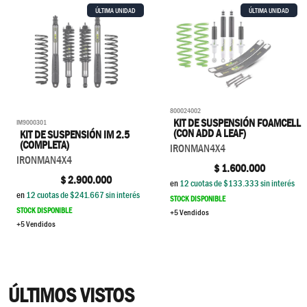
ÚLTIMA UNIDAD
ÚLTIMA UNIDAD
800024002
KIT DE SUSPENSIÓN FOAMCELL
IM9000301
(CON ADD A LEAF)
KIT DE SUSPENSIÓN IM 2.5
(COMPLETA)
IRONMAN4X4
IRONMAN4X4
$
1.600.000
$
2.900.000
en
12
cuotas de $
133.333
sin interés
en
12
cuotas de $
241.667
sin interés
STOCK DISPONIBLE
STOCK DISPONIBLE
+5 Vendidos
+5 Vendidos
ÚLTIMOS VISTOS