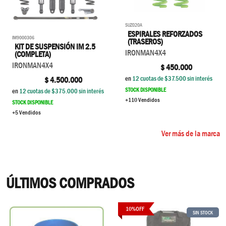
SUZ020A
ESPIRALES REFORZADOS
IM9000306
(TRASEROS)
KIT DE SUSPENSIÓN IM 2.5
IRONMAN4X4
(COMPLETA)
IRONMAN4X4
$
450.000
en
12
cuotas de $
37.500
sin interés
$
4.500.000
STOCK DISPONIBLE
en
12
cuotas de $
375.000
sin interés
+110 Vendidos
STOCK DISPONIBLE
+5 Vendidos
Ver más de la marca
ÚLTIMOS COMPRADOS
10
%
OFF
SIN STOCK