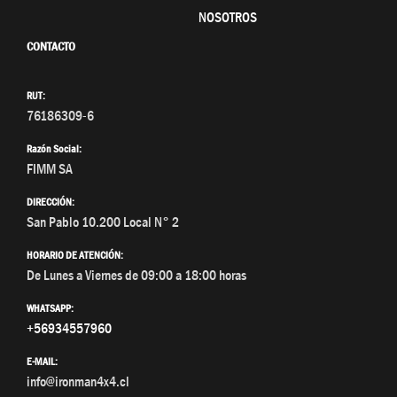
NOSOTROS
CONTACTO
RUT:
76186309-6
Razón Social:
FIMM SA
DIRECCIÓN:
San Pablo 10.200 Local N° 2
HORARIO DE ATENCIÓN:
De Lunes a Viernes de 09:00 a 18:00 horas
WHATSAPP:
+56934557960
E-MAIL:
info@ironman4x4.cl