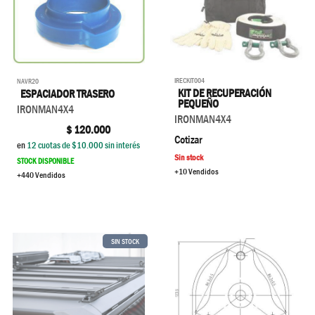
IRECKIT004
NAVR20
KIT DE RECUPERACIÓN
ESPACIADOR TRASERO
PEQUEÑO
IRONMAN4X4
IRONMAN4X4
$
120.000
Cotizar
en
12
cuotas de $
10.000
sin interés
Sin stock
STOCK DISPONIBLE
+10 Vendidos
+440 Vendidos
SIN STOCK