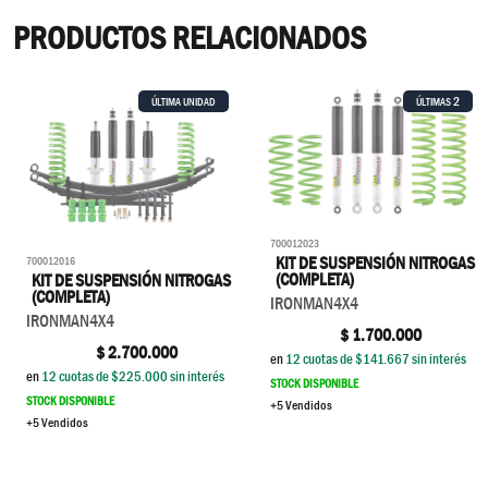
PRODUCTOS RELACIONADOS
2
ÚLTIMA UNIDAD
ÚLTIMAS
700012023
KIT DE SUSPENSIÓN NITROGAS
700012016
(COMPLETA)
KIT DE SUSPENSIÓN NITROGAS
(COMPLETA)
IRONMAN4X4
IRONMAN4X4
$
1.700.000
$
2.700.000
en
12
cuotas de $
141.667
sin interés
en
12
cuotas de $
225.000
sin interés
STOCK DISPONIBLE
STOCK DISPONIBLE
+5 Vendidos
+5 Vendidos