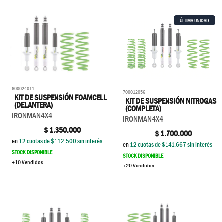
ÚLTIMA UNIDAD
600024011
700012056
KIT DE SUSPENSIÓN FOAMCELL
KIT DE SUSPENSIÓN NITROGAS
(DELANTERA)
(COMPLETA)
IRONMAN4X4
IRONMAN4X4
$
1.350.000
$
1.700.000
en
12
cuotas de $
112.500
sin interés
en
12
cuotas de $
141.667
sin interés
STOCK DISPONIBLE
STOCK DISPONIBLE
+10 Vendidos
+20 Vendidos