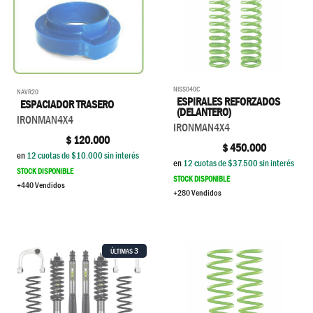
NISS040C
NAVR20
ESPIRALES REFORZADOS
ESPACIADOR TRASERO
(DELANTERO)
IRONMAN4X4
IRONMAN4X4
$
120.000
$
450.000
en
12
cuotas de $
10.000
sin interés
en
12
cuotas de $
37.500
sin interés
STOCK DISPONIBLE
STOCK DISPONIBLE
+440 Vendidos
+280 Vendidos
3
ÚLTIMAS