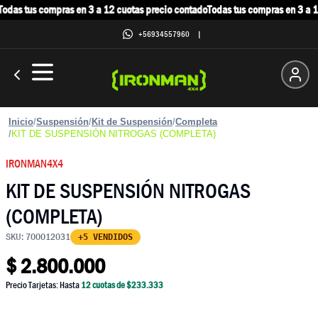
odas tus compras en 3 a 12 cuotas precio contado
Todas tus compras en 3 a 12
+56934557960
|
Inicio
/
Suspensión
/
Kit de Suspensión
/
Completa
/
KIT DE SUSPENSIÓN NITROGAS (COMPLETA)
IRONMAN4X4
KIT DE SUSPENSIÓN NITROGAS
(COMPLETA)
SKU:
700012031
+5 VENDIDOS
$
2.800.000
Precio Tarjetas: Hasta
12
cuotas de $
233.333