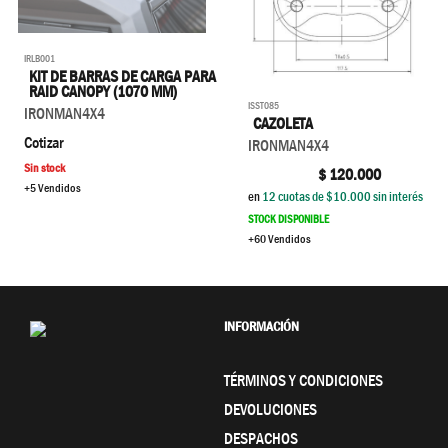
IRLB001
KIT DE BARRAS DE CARGA PARA
RAID CANOPY (1070 MM)
ISST085
IRONMAN4X4
CAZOLETA
Cotizar
IRONMAN4X4
Sin stock
$
120.000
+5 Vendidos
en
12
cuotas de $
10.000
sin interés
STOCK DISPONIBLE
+60 Vendidos
INFORMACIÓN
TÉRMINOS Y CONDICIONES
DEVOLUCIONES
DESPACHOS