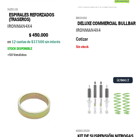
SUZ011B
ESPIRALES REFORZADOS
BBCD060
(TRASEROS)
DELUXE COMMERCIAL BULLBAR
IRONMAN4X4
IRONMAN4X4
$
450.000
Cotizar
en
12
cuotas de $
37.500
sin interés
Sin stock
STOCK DISPONIBLE
+50 Vendidos
2
ÚLTIMAS
600012020
KIT DE SUSPENSIÓN NITROGAS