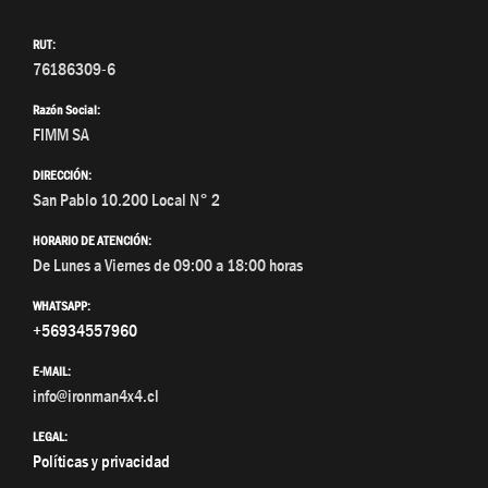
RUT:
76186309-6
Razón Social:
FIMM SA
DIRECCIÓN:
San Pablo 10.200 Local N° 2
HORARIO DE ATENCIÓN:
De Lunes a Viernes de 09:00 a 18:00 horas
WHATSAPP:
+56934557960
E-MAIL:
info@ironman4x4.cl
LEGAL:
Políticas y privacidad