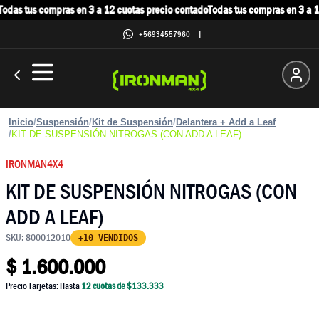
odas tus compras en 3 a 12 cuotas precio contado
Todas tus compras en 3 a 12
+56934557960
|
Inicio
/
Suspensión
/
Kit de Suspensión
/
Delantera + Add a Leaf
/
KIT DE SUSPENSIÓN NITROGAS (CON ADD A LEAF)
IRONMAN4X4
KIT DE SUSPENSIÓN NITROGAS (CON
ADD A LEAF)
SKU:
800012010
+10 VENDIDOS
$
1.600.000
Precio Tarjetas: Hasta
12
cuotas de $
133.333