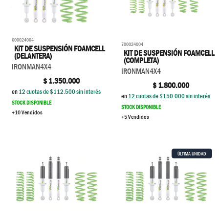
600024004
700024004
KIT DE SUSPENSIÓN FOAMCELL
KIT DE SUSPENSIÓN FOAMCELL
(DELANTERA)
(COMPLETA)
IRONMAN4X4
IRONMAN4X4
$
1.350.000
$
1.800.000
en
12
cuotas de $
112.500
sin interés
en
12
cuotas de $
150.000
sin interés
STOCK DISPONIBLE
STOCK DISPONIBLE
+10 Vendidos
+5 Vendidos
ÚLTIMA UNIDAD