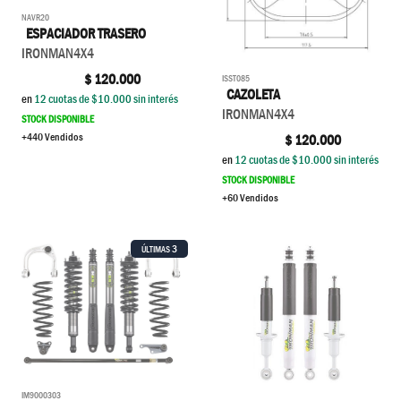
NAVR20
ESPACIADOR TRASERO
IRONMAN4X4
$
120.000
ISST085
CAZOLETA
en
12
cuotas de $
10.000
sin interés
IRONMAN4X4
STOCK DISPONIBLE
+440 Vendidos
$
120.000
en
12
cuotas de $
10.000
sin interés
STOCK DISPONIBLE
+60 Vendidos
3
ÚLTIMAS
IM9000303