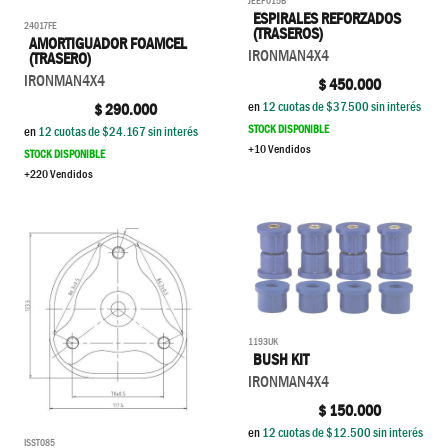
JEEP015B
ESPIRALES REFORZADOS
24017FE
(TRASEROS)
AMORTIGUADOR FOAMCEL
IRONMAN4X4
(TRASERO)
IRONMAN4X4
$
450.000
en
12
cuotas de $
37.500
sin interés
$
290.000
STOCK DISPONIBLE
en
12
cuotas de $
24.167
sin interés
+10 Vendidos
STOCK DISPONIBLE
+220 Vendidos
1193UK
BUSH KIT
IRONMAN4X4
$
150.000
en
12
cuotas de $
12.500
sin interés
ISST085