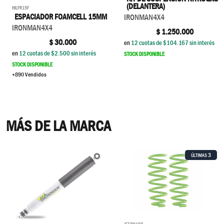
(DELANTERA)
HILFR15F
ESPACIADOR FOAMCELL 15MM
IRONMAN4X4
IRONMAN4X4
$
1.250.000
$
30.000
en
12
cuotas de $
104.167
sin interés
en
12
cuotas de $
2.500
sin interés
STOCK DISPONIBLE
STOCK DISPONIBLE
+890 Vendidos
MÁS DE LA MARCA
3
ÚLTIMAS