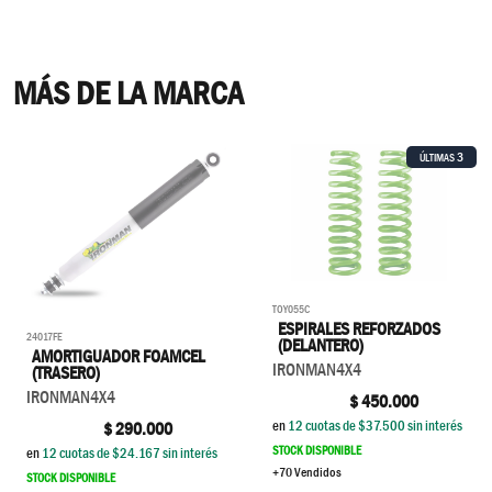
MÁS DE LA MARCA
3
ÚLTIMAS
TOY055C
ESPIRALES REFORZADOS
24017FE
(DELANTERO)
AMORTIGUADOR FOAMCEL
IRONMAN4X4
(TRASERO)
IRONMAN4X4
$
450.000
en
12
cuotas de $
37.500
sin interés
$
290.000
STOCK DISPONIBLE
en
12
cuotas de $
24.167
sin interés
+70 Vendidos
STOCK DISPONIBLE