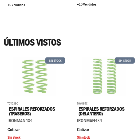
+10 Vendidos
+5 Vendidos
ÚLTIMOS VISTOS
SIN STOCK
SIN STOCK
TOY039C
TOY065C
ESPIRALES REFORZADOS
ESPIRALES REFORZADOS
(TRASEROS)
(DELANTERO)
IRONMAN4X4
IRONMAN4X4
Cotizar
Cotizar
Sin stock
Sin stock