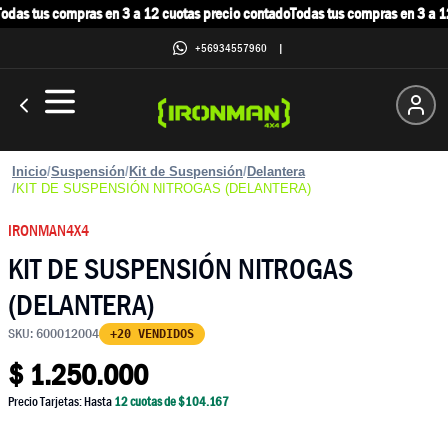
das tus compras en 3 a 12 cuotas precio contado
Todas tus compras en 3 a 12
+56934557960
|
Inicio
/
Suspensión
/
Kit de Suspensión
/
Delantera
/
KIT DE SUSPENSIÓN NITROGAS (DELANTERA)
IRONMAN4X4
KIT DE SUSPENSIÓN NITROGAS
(DELANTERA)
SKU:
600012004
+20 VENDIDOS
$
1.250.000
Precio Tarjetas: Hasta
12
cuotas de $
104.167