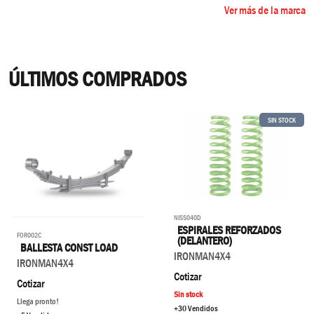
Ver más de la marca
ÚLTIMOS COMPRADOS
SIN STOCK
NISS040D
ESPIRALES REFORZADOS
FOR002C
(DELANTERO)
BALLESTA CONST LOAD
IRONMAN4X4
IRONMAN4X4
Cotizar
Cotizar
Sin stock
Llega pronto!
+30 Vendidos