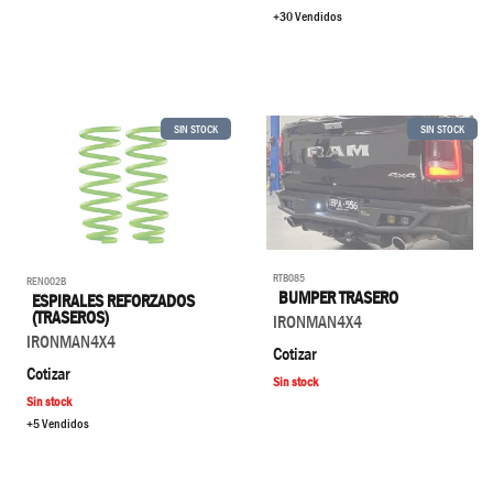
+30 Vendidos
SIN STOCK
SIN STOCK
RTB085
REN002B
BUMPER TRASERO
ESPIRALES REFORZADOS
(TRASEROS)
IRONMAN4X4
IRONMAN4X4
Cotizar
Cotizar
Sin stock
Sin stock
+5 Vendidos