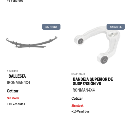
+5 Vendidos
SIN STOCK
SIN STOCK
NISS041B
UCA110FA-9
BALLESTA
BANDEJA SUPERIOR DE
IRONMAN4X4
SUSPENSIÓN V6
IRONMAN4X4
Cotizar
Cotizar
Sin stock
+10 Vendidos
Sin stock
+10 Vendidos