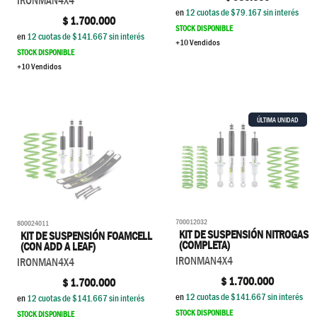
IRONMAN4X4
en
12
cuotas de $
79.167
sin interés
$
1.700.000
STOCK DISPONIBLE
en
12
cuotas de $
141.667
sin interés
+10 Vendidos
STOCK DISPONIBLE
+10 Vendidos
ÚLTIMA UNIDAD
700012032
800024011
KIT DE SUSPENSIÓN NITROGAS
KIT DE SUSPENSIÓN FOAMCELL
(COMPLETA)
(CON ADD A LEAF)
IRONMAN4X4
IRONMAN4X4
$
1.700.000
$
1.700.000
en
12
cuotas de $
141.667
sin interés
en
12
cuotas de $
141.667
sin interés
STOCK DISPONIBLE
STOCK DISPONIBLE