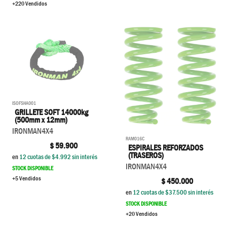
+220 Vendidos
ISOFSHA001
GRILLETE SOFT 14000kg
(500mm x 12mm)
IRONMAN4X4
RAM016C
$
59.900
ESPIRALES REFORZADOS
(TRASEROS)
en
12
cuotas de $
4.992
sin interés
IRONMAN4X4
STOCK DISPONIBLE
+5 Vendidos
$
450.000
en
12
cuotas de $
37.500
sin interés
STOCK DISPONIBLE
+20 Vendidos