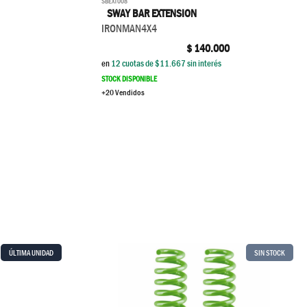
SBEXT008
SWAY BAR EXTENSION
IRONMAN4X4
$
140.000
en
12
cuotas de $
11.667
sin interés
STOCK DISPONIBLE
+20 Vendidos
ÚLTIMA UNIDAD
SIN STOCK