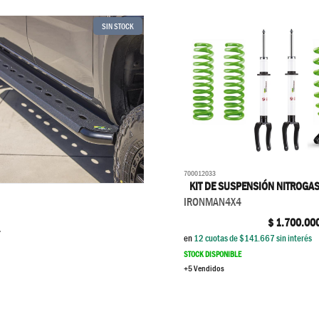
SIN STOCK
700012033
KIT DE SUSPENSIÓN NITROGAS
IRONMAN4X4
$
1.700.00
4
en
12
cuotas de $
141.667
sin interés
STOCK DISPONIBLE
+5 Vendidos