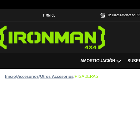
De Lunes a Viernes de 0
FIMM.CL
AMORTIGUACIÓN
SUSP
Inicio
/
Accesorios
/
Otros Accesorios
/
PISADERAS