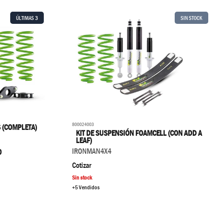
ÚLTIMAS
3
SIN STOCK
800024003
 (COMPLETA)
KIT DE SUSPENSIÓN FOAMCELL (CON ADD A
LEAF)
IRONMAN4X4
0
Cotizar
Sin stock
+5 Vendidos