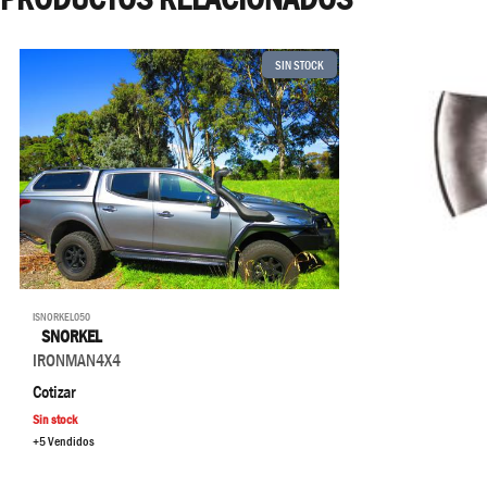
SIN STOCK
ISNORKEL050
SNORKEL
IRONMAN4X4
Cotizar
Sin stock
+5 Vendidos