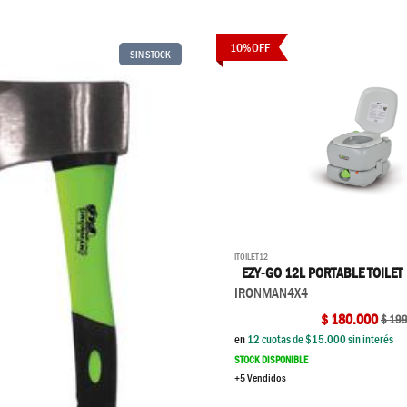
10
%
OFF
SIN STOCK
ITOILET12
EZY-GO 12L PORTABLE TOILET
IRONMAN4X4
$
180.000
$
199
en
12
cuotas de $
15.000
sin interés
STOCK DISPONIBLE
+5 Vendidos