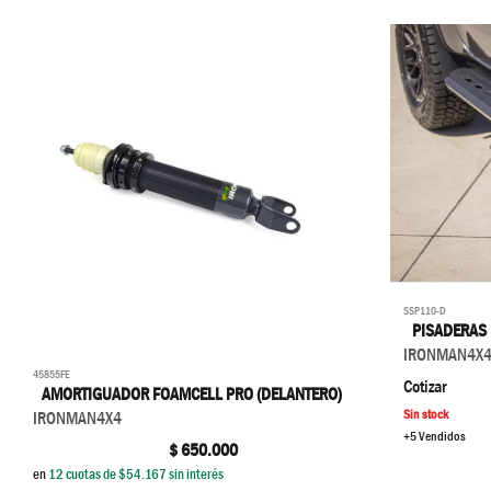
SSP110-D
PISADERAS
IRONMAN4X
45855FE
Cotizar
AMORTIGUADOR FOAMCELL PRO (DELANTERO)
Sin stock
IRONMAN4X4
+5 Vendidos
$
650.000
en
12
cuotas de $
54.167
sin interés