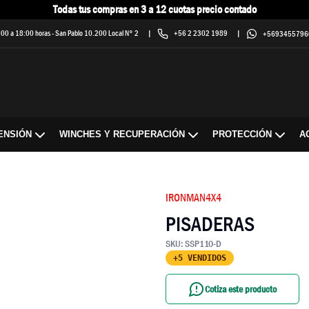
Todas tus compras en 3 a 12 cuotas precio contado
9:00 a 18:00 horas
-
San Pablo 10.200 Local N° 2
|
+56 2 2302 1989
|
+5693455796
ENSIÓN
WINCHES Y RECUPERACIÓN
PROTECCIÓN
A
IRONMAN4X4
PISADERAS
SKU:
SSP110-D
+5 VENDIDOS
Cotiza este producto