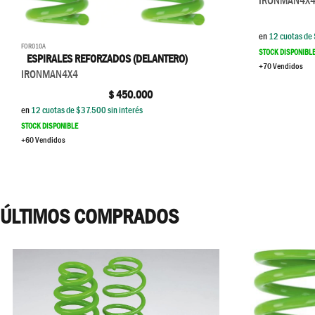
IRONMAN4X
en
12
cuotas de 
FOR010A
STOCK DISPONIBL
ESPIRALES REFORZADOS (DELANTERO)
+70 Vendidos
IRONMAN4X4
$
450.000
en
12
cuotas de $
37.500
sin interés
STOCK DISPONIBLE
+60 Vendidos
ÚLTIMOS COMPRADOS