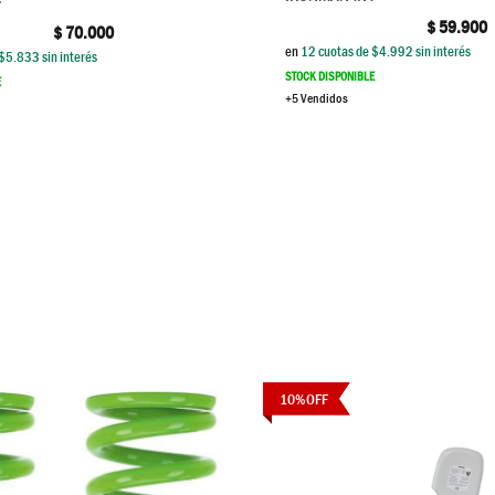
4
$
59.900
$
70.000
en
12
cuotas de $
4.992
sin interés
$
5.833
sin interés
STOCK DISPONIBLE
E
+5 Vendidos
10
%
OFF