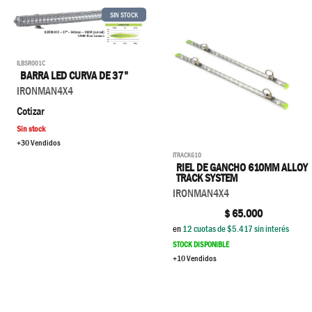
SIN STOCK
ILBSR001C
BARRA LED CURVA DE 37"
IRONMAN4X4
Cotizar
Sin stock
+30 Vendidos
ITRACK610
RIEL DE GANCHO 610MM ALLOY
TRACK SYSTEM
IRONMAN4X4
$
65.000
en
12
cuotas de $
5.417
sin interés
STOCK DISPONIBLE
+10 Vendidos