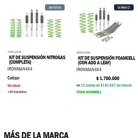
2
SIN STOCK
ÚLTIMAS
700012006
800024008
KIT DE SUSPENSIÓN NITROGAS
KIT DE SUSPENSIÓN FOAMCELL
(COMPLETA)
(CON ADD A LEAF)
IRONMAN4X4
IRONMAN4X4
Cotizar
$
1.700.000
en
12
cuotas de $
141.667
sin interés
Sin stock
+40 Vendidos
STOCK DISPONIBLE
MÁS DE LA MARCA