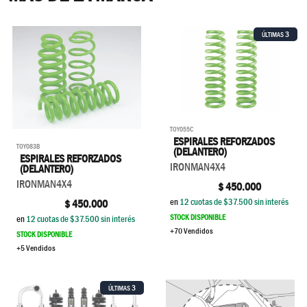
3
ÚLTIMAS
TOY055C
ESPIRALES REFORZADOS
TOY083B
(DELANTERO)
ESPIRALES REFORZADOS
IRONMAN4X4
(DELANTERO)
IRONMAN4X4
$
450.000
en
12
cuotas de $
37.500
sin interés
$
450.000
STOCK DISPONIBLE
en
12
cuotas de $
37.500
sin interés
+70 Vendidos
STOCK DISPONIBLE
+5 Vendidos
3
ÚLTIMAS