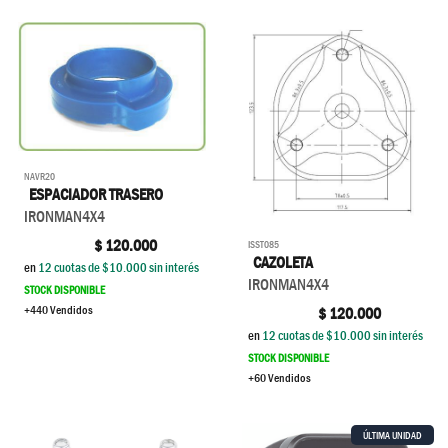
NAVR20
ESPACIADOR TRASERO
IRONMAN4X4
$
120.000
ISST085
CAZOLETA
en
12
cuotas de $
10.000
sin interés
IRONMAN4X4
STOCK DISPONIBLE
+440 Vendidos
$
120.000
en
12
cuotas de $
10.000
sin interés
STOCK DISPONIBLE
+60 Vendidos
ÚLTIMA UNIDAD