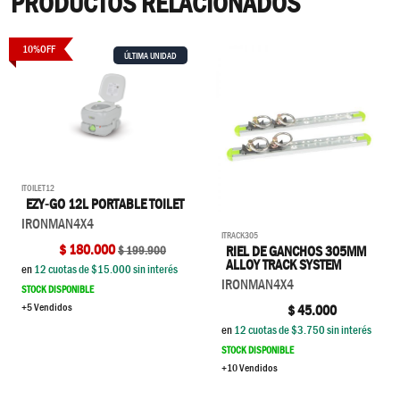
PRODUCTOS RELACIONADOS
10
%
OFF
ÚLTIMA UNIDAD
ITOILET12
EZY-GO 12L PORTABLE TOILET
IRONMAN4X4
ITRACK305
$
180.000
RIEL DE GANCHOS 305MM
$
199.900
ALLOY TRACK SYSTEM
en
12
cuotas de $
15.000
sin interés
IRONMAN4X4
STOCK DISPONIBLE
+5 Vendidos
$
45.000
en
12
cuotas de $
3.750
sin interés
STOCK DISPONIBLE
+10 Vendidos