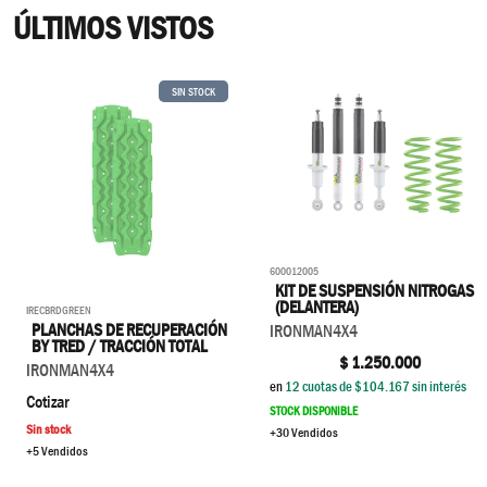
ÚLTIMOS VISTOS
SIN STOCK
600012005
KIT DE SUSPENSIÓN NITROGAS
(DELANTERA)
IRECBRDGREEN
PLANCHAS DE RECUPERACIÓN
IRONMAN4X4
BY TRED / TRACCIÓN TOTAL
$
1.250.000
IRONMAN4X4
en
12
cuotas de $
104.167
sin interés
Cotizar
STOCK DISPONIBLE
Sin stock
+30 Vendidos
+5 Vendidos