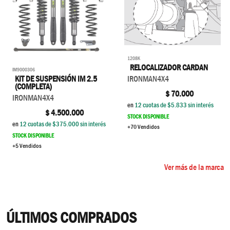
1208K
RELOCALIZADOR CARDAN
IM9000306
KIT DE SUSPENSIÓN IM 2.5
IRONMAN4X4
(COMPLETA)
$
70.000
IRONMAN4X4
en
12
cuotas de $
5.833
sin interés
$
4.500.000
STOCK DISPONIBLE
en
12
cuotas de $
375.000
sin interés
+70 Vendidos
STOCK DISPONIBLE
+5 Vendidos
Ver más de la marca
ÚLTIMOS COMPRADOS