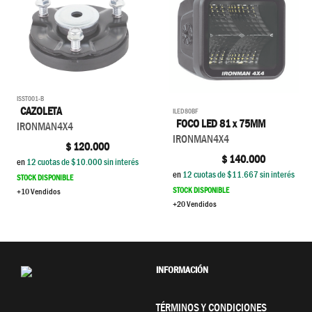
ISST001-B
CAZOLETA
ILED80BF
FOCO LED 81 x 75MM
IRONMAN4X4
IRONMAN4X4
$
120.000
$
140.000
en
12
cuotas de $
10.000
sin interés
en
12
cuotas de $
11.667
sin interés
STOCK DISPONIBLE
STOCK DISPONIBLE
+10 Vendidos
+20 Vendidos
INFORMACIÓN
TÉRMINOS Y CONDICIONES